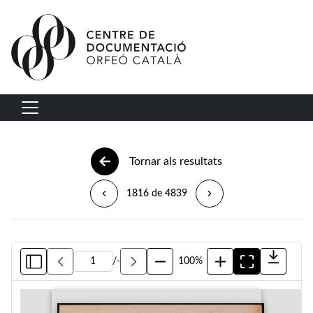
Vés al contingut
Navegació principal
Tornar als resultats
1816 de 4839
/
-
100%