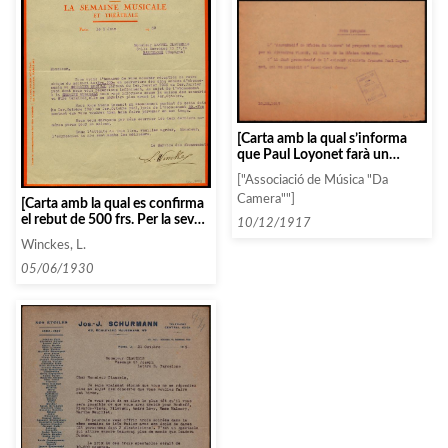
[Carta amb la qual s’informa
que Paul Loyonet farà un
concert suposadament
["Associació de Música "Da
extraordinari]
Camera""]
[Carta amb la qual es confirma
el rebut de 500 frs. Per la seva
10/12/1917
suscripció durant 5 anys al
Winckes, L.
setmanari musical]
05/06/1930