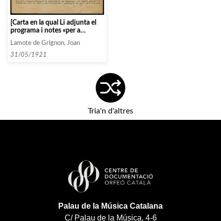
[Carta en la qual Li adjunta el
programa i notes «per a
Sabadell». Plantada, Mercè està
Lamote de Grignon, Joan
disponible per a recitals de
lieder]
31/05/1921
Tria'n d'altres
Palau de la Música Catalana
C/ Palau de la Música, 4-6