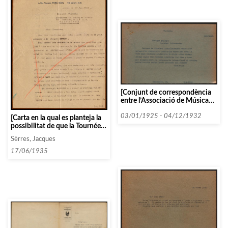
[Conjunt de correspondència
entre l’Associació de Música
de Càmera i la Sociedad
Filharmónica de Valencia]
03/01/1925 - 04/12/1932
[Carta en la qual es planteja la
possibilitat de que la Tournée
de Serres passi per Tarragona]
Sèrres, Jacques
17/06/1935