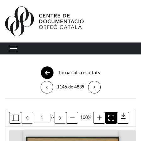
Vés al contingut
Navegació principal
Tornar als resultats
1146 de 4839
/
-
100%