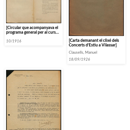
[Circular que acompanyava el
programa general per al curs
1916-1917 de l’Associació de
[Carta demanant el clixé dels
Música de Càmera]
10/1916
Concerts d’Estiu a Vilassar]
Clausells, Manuel
18/09/1926