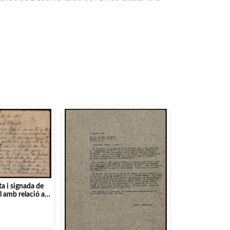
.
a i signada de
 amb relació a
ns i la
concerts]