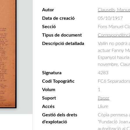
Autor
Clausells, Manue
Data de creació
05/10/1917
Secció
Fons Manuel Cla
Tipus de document
Correspondènci
Descripció detallada
Vallin no podrà 
actuar Fanny Mal
Espanyol hauria d
novembre. Clause
Signatura
4283
Codi Topogràfic
FC6 Separadors
Volum
1
Suport
Paper
Accés
Lliure
Gestió dels drets
Còpia permesa am
d'explotació
"Fundació Joan A
autorització al 