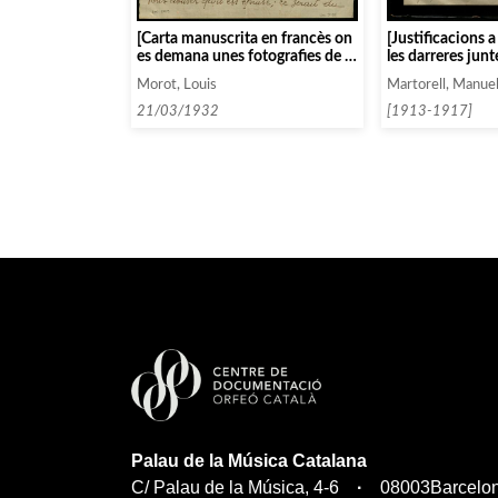
[Carta manuscrita en francès on
[Justificacions a
es demana unes fotografies de la
les darreres junt
representació a Barcelona de
Morot, Louis
Martorell, Manue
«Le Pauvre Maletot»]
21/03/1932
[1913-1917]
Palau de la Música Catalana
C/ Palau de la Música, 4-6
08003
Barcelo