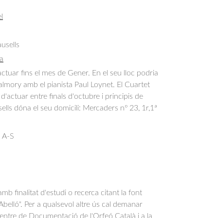
l
usells
a
actuar fins el mes de Gener. En el seu lloc podria 
mory amb el pianista Paul Loynet. El Cuartet 
'actuar entre finals d'octubre i principis de 
lls dóna el seu domicili: Mercaders nº 23, 1r,1ª
 A-S
b finalitat d'estudi o recerca citant la font
belló". Per a qualsevol altre ús cal demanar
Centre de Documentació de l'Orfeó Català i a la