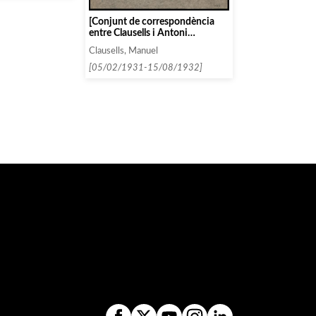
[Conjunt de correspondència
entre Clausells i Antoni
Armengol]
Clausells, Manuel
[05/02/1931-15/08/1932]