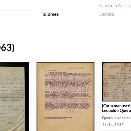
Fundació Abelló
Idiomes
Castellà
063)
[Carta manuscrit
Leopoldo Querol
la tria de cancço
Querol, Leopoldo
planificació de 
11/11/1935