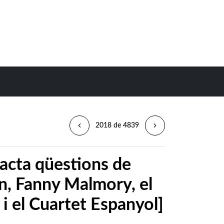
2018 de 4839
racta qüestions de
in, Fanny Malmory, el
 i el Cuartet Espanyol]