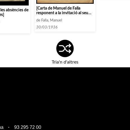
[Carta de Manuel de Falla
 les absències de
responent a la invitació al seu
es]
festival homenatge]
de Falla, Manuel
l
30/03/1936
Tria'n d'altres
na
93 295 72 00