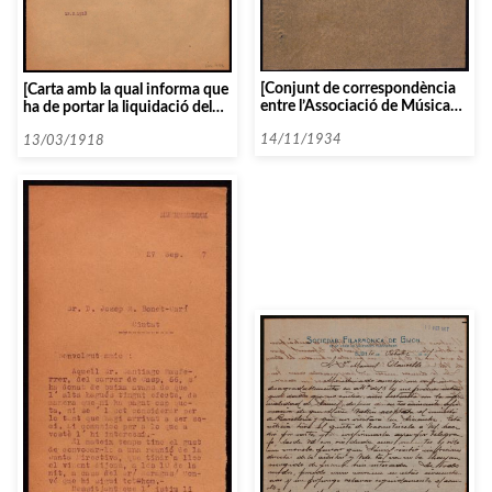
[Conjunt de correspondència
[Carta amb la qual informa que
entre l’Associació de Música
ha de portar la liquidació del
da Càmera i diverses persones i
concert passat]
entitats que comencen amb la
14/11/1934
13/03/1918
lletra Z, datada el 1934]