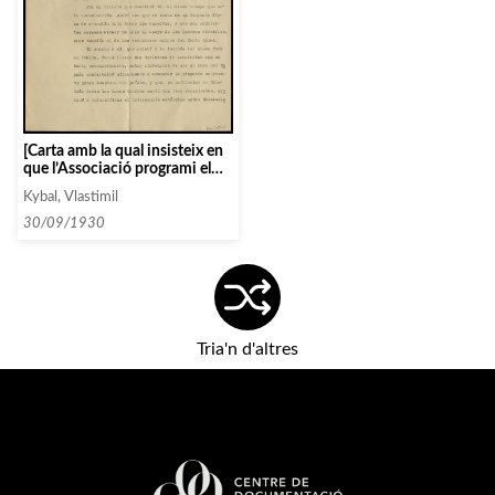
[Carta amb la qual insisteix en
que l’Associació programi el
«Coro de maestros Moravos»
Kybal, Vlastimil
durant el mes de desembre]
30/09/1930
Tria'n d'altres