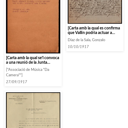
[Carta amb la qual es confirma
que Vallin podria actuar a
Barcelona durant el mes de
Díaz de la Sala, Gonzalo
Desembre]
10/10/1917
[Carta amb la qual se’l convoca
a una reunió de la Junta
Directiva a casa del sr.
["Associació de Música "Da
Moragas]
Camera""]
27/09/1917