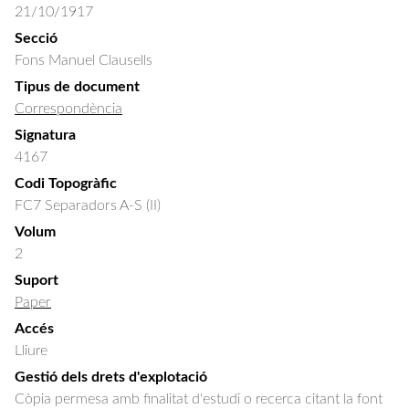
21/10/1917
Secció
Fons Manuel Clausells
Tipus de document
Correspondència
Signatura
4167
Codi Topogràfic
FC7 Separadors A-S (II)
Volum
2
Suport
Paper
Accés
Lliure
Gestió dels drets d'explotació
Còpia permesa amb finalitat d'estudi o recerca citant la font