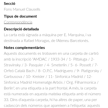
Secció
Fons Manuel Clausells
Tipus de document
Correspondència
Descripció detallada
La carta està signada a màquina per E. Marquina, i va 
destinada a Rafael Moragas, de l'Ateneu Barcelonès.
Notes complementàries
Aquests documents es trobaven en una carpeta de cartró
amb la inscripció "AMDAC / 1933-34 / 1- Pittaluga / 2-
Stravinsky / 3- Pasquier / 4- Smeterlin / 5- 6- Posselt / 7-
Orfeó Català Bach / 8- O.P.C. Madriguero / 9- Piatigorsky /
Garbusova / 10- Kreisler / 11- Sinfonica Madrid / 12-
Sinfonica Madrid Homenatge Arbós / Org. Filharmonica /
Berlin", en una etiqueta a la part frontal. A més, la carpeta
està numerada en aquesta mateixa etiqueta amb el número
33. Dins d'aquesta carpeta, hi ha altres de paper, una per
cadascún dels números que apareixen a l'etiqueta: aquests