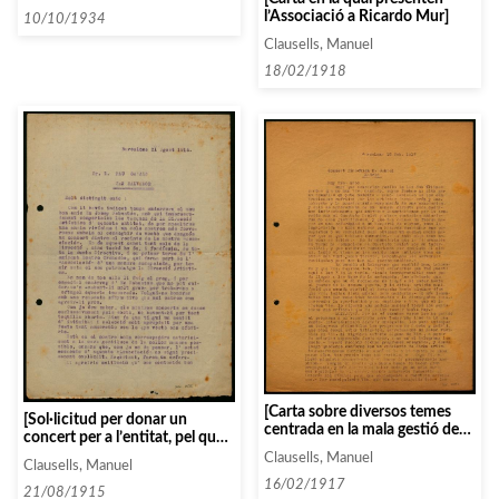
l’Associació a Ricardo Mur]
10/10/1934
Clausells, Manuel
18/02/1918
[Carta sobre diversos temes
[Sol·licitud per donar un
centrada en la mala gestió de
concert per a l’entitat, pel qual
l’agència Daniel]
Josep Rabentós i Enric
Clausells, Manuel
Clausells, Manuel
Granados hi estan interessats]
16/02/1917
21/08/1915