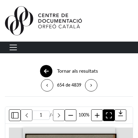
Vés al contingut
Navegació principal
Tornar als resultats
654 de 4839
/
-
100%