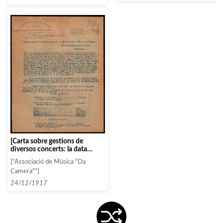
[Carta sobre gestions de
diversos concerts: la data
d’actuació del Trio Femina, els
["Associació de Música "Da
programes proposats per
Camera""]
Quiroga i el fet que Vallin
Pardo està molt sol·licitat pel
24/12/1917
mes de març]