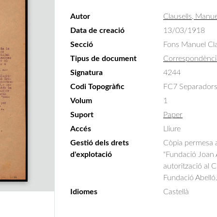
Autor
Clausells, Manue
Data de creació
13/03/1918
Secció
Fons Manuel Cla
Tipus de document
Correspondènci
Signatura
4244
Codi Topogràfic
FC7 Separadors 
Volum
1
Suport
Paper
Accés
Lliure
Gestió dels drets
Còpia permesa am
d'explotació
"Fundació Joan A
autorització al 
Fundació Abelló
Idiomes
Castellà