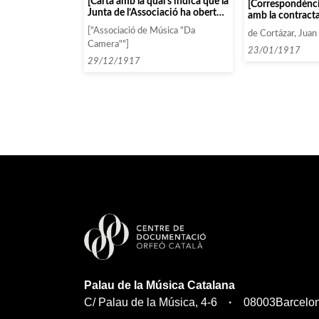
[Carta amb la qual s’indica que la
[Correspondència en rela
Junta de l’Associació ha obert
amb la contracta
un compte corrent a aquesta
Boucherit-Hekk
["Associació de Música "Da
de Cortázar, Juan
casa]
Camera""]
23/01/1917
29/12/1917
Palau de la Música Catalana
C/ Palau de la Música, 4-6
08003
Barcelo