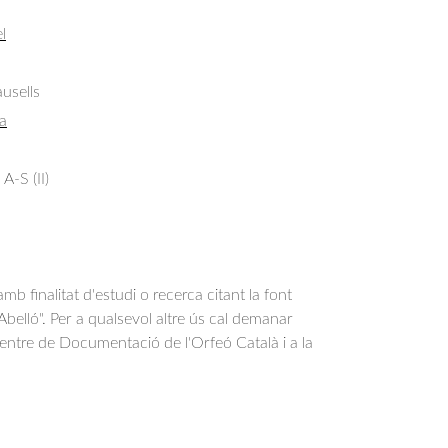
l
usells
a
A-S (II)
b finalitat d'estudi o recerca citant la font
belló". Per a qualsevol altre ús cal demanar
Centre de Documentació de l'Orfeó Català i a la
.