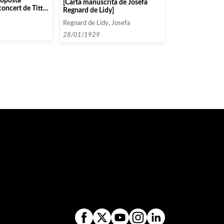
roposta
[Carta manuscrita de Josefa
concert de Titto
Regnard de Lidy]
ència a baixar el
Regnard de Lidy, Josefa
28/01/1929