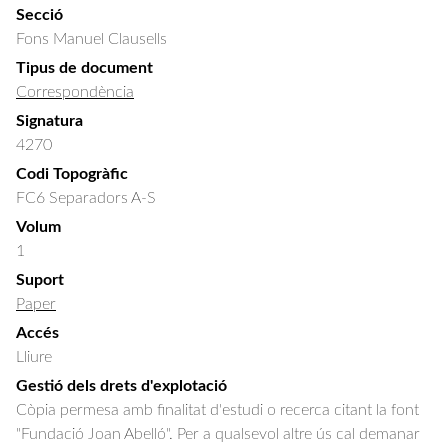
Secció
Fons Manuel Clausells
Tipus de document
Correspondència
Signatura
4270
Codi Topogràfic
FC6 Separadors A-S
Volum
1
Suport
Paper
Accés
Lliure
Gestió dels drets d'explotació
Còpia permesa amb finalitat d'estudi o recerca citant la font
"Fundació Joan Abelló". Per a qualsevol altre ús cal demanar