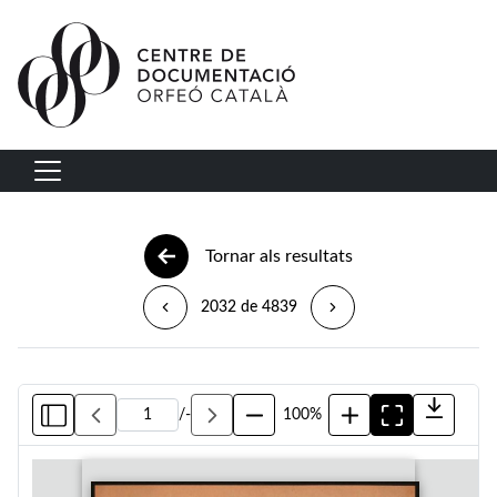
Vés al contingut
Navegació principal
Tornar als resultats
2032 de 4839
/
-
100%