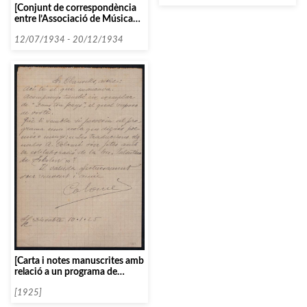
[Conjunt de correspondència
entre l’Associació de Música
da Càmera i diverses persones i
entitats que comencen amb la
12/07/1934 - 20/12/1934
lletra G, datada el 1934]
[Carta i notes manuscrites amb
relació a un programa de
concert]
[1925]