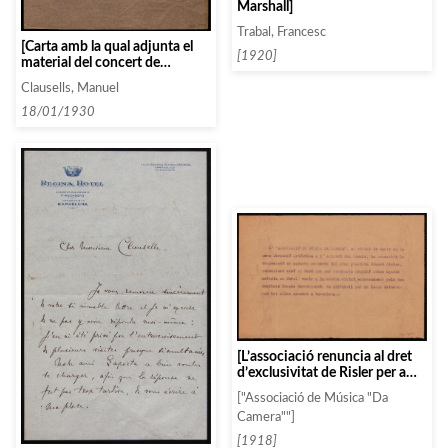
Marshall]
Trabal, Francesc
[Carta amb la qual adjunta el
[1920]
material del concert de
Mendelsohn]
Clausells, Manuel
18/01/1930
[L’associació renuncia al dret
d’exclusivitat de Risler per a
que pugui participar en un
["Associació de Música "Da
concert amb Casals, Pau,
Camera""]
Director Artístic de l’entitat]
[1918]