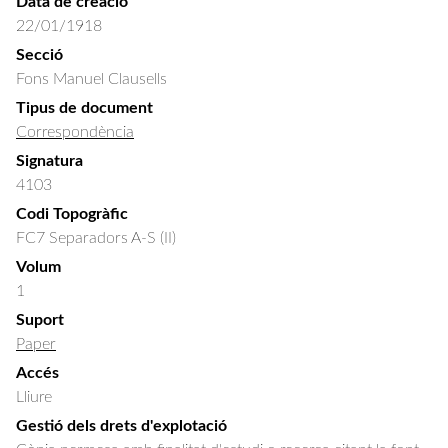
Data de creació
22/01/1918
Secció
Fons Manuel Clausells
Tipus de document
Correspondència
Signatura
4103
Codi Topogràfic
FC7 Separadors A-S (II)
Volum
1
Suport
Paper
Accés
Lliure
Gestió dels drets d'explotació