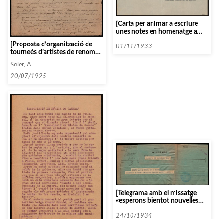
[Carta per animar a escriure
unes notes en homenatge a
Arbós]
[Proposta d’organització de
01/11/1933
tourneés d’artistes de renom
per les diferents societats
Soler, A.
filharmòniques]
20/07/1925
[Telegrama amb el missatge
«esperons bientot nouvelles
duncan merci – serres»]
24/10/1934