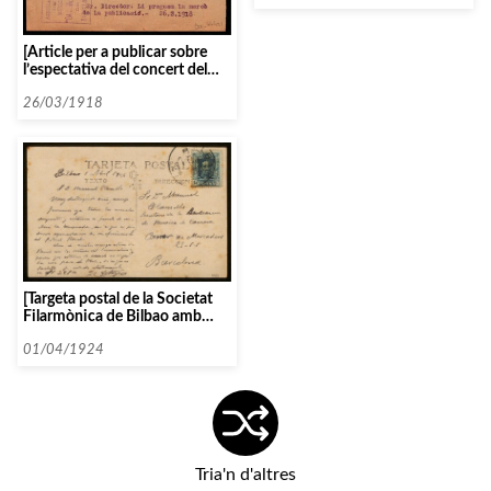
[Article per a publicar sobre
l’espectativa del concert del
guitarrista Miquel Llobet al
Palau]
26/03/1918
[Targeta postal de la Societat
Filarmònica de Bilbao amb
relació al Festival Ravel]
01/04/1924
Tria'n d'altres