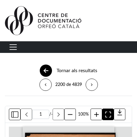
Vés al contingut
Navegació principal
Tornar als resultats
2200 de 4839
/
-
100%