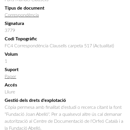
Tipus de document
Correspondència
Signatura
3779
Codi Topogràfic
FC4 Correspondència Clausells carpeta 517 (Actualitat)
Volum
1
Suport
Paper
Accés
Lliure
Gestió dels drets d'explotació
Còpia permesa amb finalitat d'estudi o recerca citant la font
"Fundació Joan Abelló". Per a qualsevol altre ús cal demanar
autorització al Centre de Documentació de l'Orfeó Català i a
la Fundació Abelló.