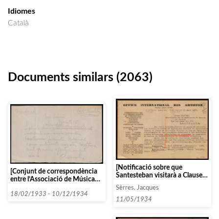
Idiomes
Català
Documents similars (2063)
[Notificació sobre que
[Conjunt de correspondència
Santesteban visitarà a Clausells
entre l’Associació de Música
al maig i exemples d’alguns
da Càmera i diverses persones i
Sèrres, Jacques
artistes que li proposarà]
entitats que comencen amb la
18/02/1933 - 10/12/1934
11/05/1934
lletra S, datada el 1934]