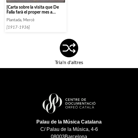
[Carta sobre la visita que De
Falla farà el proper mes a
l’Associació, amb motiu de la
Plantada, Mercè
qual s’interpretaran «el retablo
de Maese Pedro», entre
[1917-1936]
d’altres]
Tria'n d'altres
Palau de la Música Catalana
C/ Palau de la Música, 4-6
08003
Barcelona