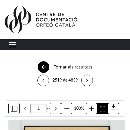
Vés al contingut
Navegació principal
Tornar als resultats
2519 de 4839
/
-
100%