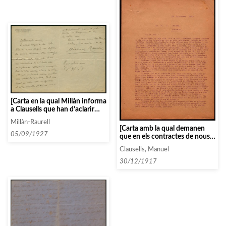
[Carta en la qual Millàn informa
a Clausells que han d’aclarir
alguns temes]
Millàn-Raurell
[Carta amb la qual demanen
05/09/1927
que en els contractes de nous
artistes s’inclogui una clàusula
Clausells, Manuel
per la qual es comprometen a
actuar per l’Associació abans
30/12/1917
que per altres associacions de
Barcelona]