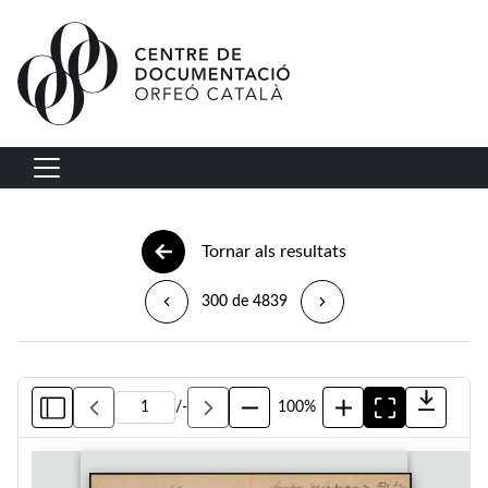
Vés al contingut
Navegació principal
Tornar als resultats
300 de 4839
/
-
100%