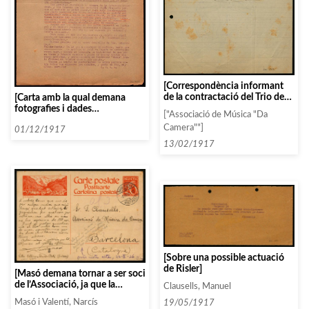
[Correspondència informant
de la contractació del Trio de
[Carta amb la qual demana
Barcelona i el Cuarteto
fotografies i dades
["Associació de Música "Da
Renacimiento]
biogràfiques de Loyonnat.
Camera""]
Comenta també que la Concert
01/12/1917
Direction H. Daniel ha de
13/02/1917
preveure els problemes que
puguin sorgir degut al
tancament de la frontera
francesa]
[Sobre una possible actuació
de Risler]
[Masó demana tornar a ser soci
de l’Associació, ja que la
Clausells, Manuel
temporada anterior havia estat
Masó i Valentí, Narcís
19/05/1917
fora de Barcelona]