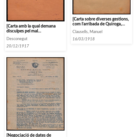
[Carta sobre diverses gestions,
com l’arribada de Quiroga,
[Carta amb la qual demana
l’espera de notícies de Vallin
disculpes pel mal
Clausells, Manuel
Pardo i l’oferta de Georges
funcionament de la calefacció
Boskoff. Va acompanyada
Desconegut
16/03/1918
del palau]
d’una nota manuscrita]
20/12/1917
[Negociació de dates de