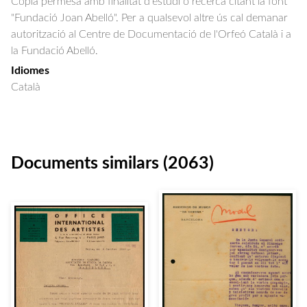
Còpia permesa amb finalitat d'estudi o recerca citant la font
"Fundació Joan Abelló". Per a qualsevol altre ús cal demanar
autorització al Centre de Documentació de l'Orfeó Català i a
la Fundació Abelló.
Idiomes
Català
Documents similars (2063)