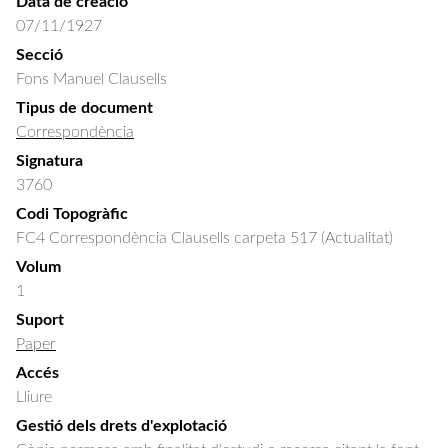
Data de creació
07/11/1927
Secció
Fons Manuel Clausells
Tipus de document
Correspondència
Signatura
3760
Codi Topogràfic
FC4 Correspondència Clausells carpeta 517 (Actualitat)
Volum
1
Suport
Paper
Accés
Lliure
Gestió dels drets d'explotació