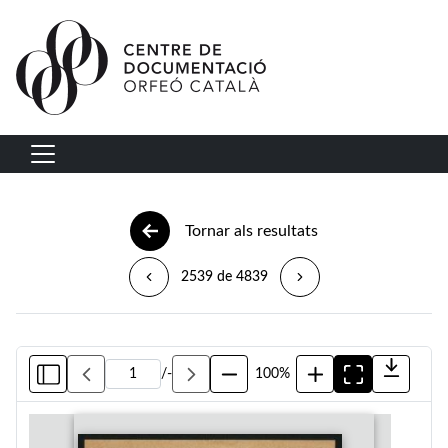
Vés al contingut
Navegació principal
Tornar als resultats
2539 de 4839
/
-
100%