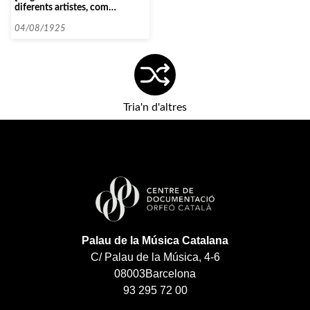
diferents artistes, com
Godowsky i Fischer, entre
d’altres]
04/08/1925
Tria'n d'altres
Palau de la Música Catalana
C/ Palau de la Música, 4-6
08003
Barcelona
93 295 72 00