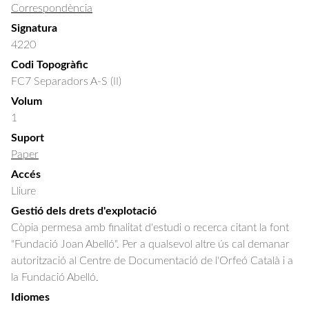
Correspondència
Signatura
4220
Codi Topogràfic
FC7 Separadors A-S (II)
Volum
1
Suport
Paper
Accés
Lliure
Gestió dels drets d'explotació
Còpia permesa amb finalitat d'estudi o recerca citant la font
"Fundació Joan Abelló". Per a qualsevol altre ús cal demanar
autorització al Centre de Documentació de l'Orfeó Català i a
la Fundació Abelló.
Idiomes