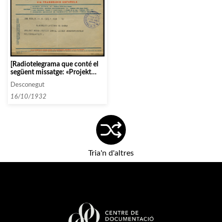
[Radiotelegrama que conté el
següent missatge: «Projekt
wegen protest Daniel leider
Desconegut
undurchfuehrbar
kolischquartett»]
16/10/1932
Tria'n d'altres