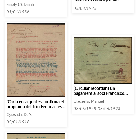
Barcelona]
l’orquestra Casals, Pau]
Sinèly (?), Dinah
05/08/1925
01/04/1936
[Circular recordant un
pagament al soci Francisco
Bulto]
[Carta en la qual es confirma el
Clausells, Manuel
programa del Trio Fémina i es
03/06/1928-08/06/1928
comenta que falta que enviin
Quesada, D. A.
les biografies]
05/01/1918