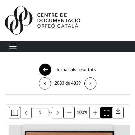
Vés al contingut
Navegació principal
Tornar als resultats
2083 de 4839
/
-
100%