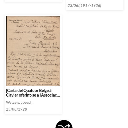
pels concerts]
23/06/[1917-1936]
[Carta del Quatuor Belge à
Clavier oferint-se a l’Associació
de Música da Càmera de
Wetzels, Joseph
Barcelona]
23/08/1928