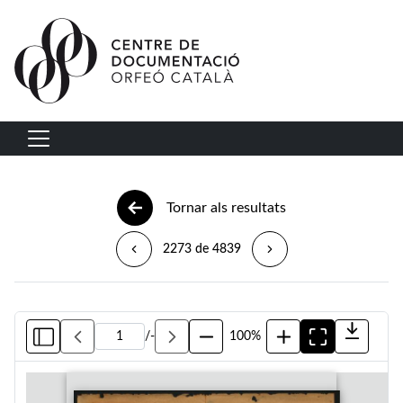
Vés al contingut
Navegació principal
Tornar als resultats
2273 de 4839
/
-
100%