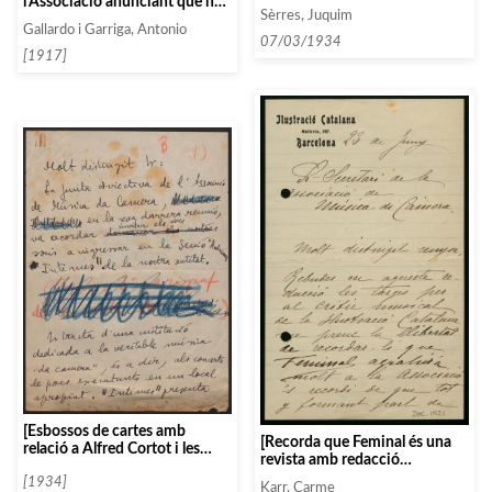
l’Associació anunciant que no
direcció d’Enric Arbós als
Sèrres, Juquim
podrà assistir a la reunió per
Champs-Elysées]
Gallardo i Garriga, Antonio
diferents motius]
07/03/1934
[1917]
[Esbossos de cartes amb
[Recorda que Feminal és una
relació a Alfred Cortot i les
revista amb redacció
Audicions Intimes]
independent i demana un pase
[1934]
Karr, Carme