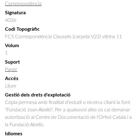
Correspondència
Signatura
4026
Codi Topogràfic
FC5 Correspondència Clausells (carpeta V22) vitrina 11
Volum
1
Suport
Paper
Accés
Lliure
Gestió dels drets d'explotació
Còpia permesa amb finalitat d'estudi o recerca citant la font
"Fundació Joan Abelló". Per a qualsevol altre ús cal demanar
autorització al Centre de Documentació de l'Orfeó Català i a
la Fundació Abelló.
Idiomes