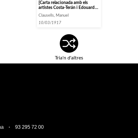
[Carta relacionada amb els
artistes Costa-Terán i Edouard
Risler]
Clausells, Manuel
10/03/1917
Tria'n d'altres
na
93 295 72 00