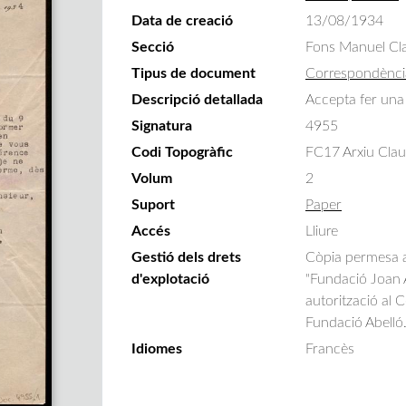
Data de creació
13/08/1934
Secció
Fons Manuel Cla
Tipus de document
Correspondènci
Descripció detallada
Accepta fer una
Signatura
4955
Codi Topogràfic
FC17 Arxiu Clau
Volum
2
Suport
Paper
Accés
Lliure
Gestió dels drets
Còpia permesa am
d'explotació
"Fundació Joan A
autorització al 
Fundació Abelló
Idiomes
Francès