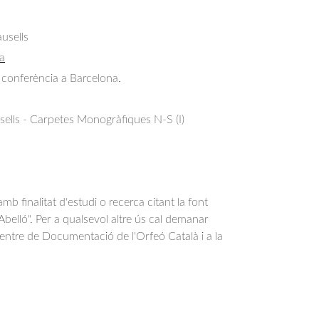
usells
a
 conferència a Barcelona.
sells - Carpetes Monogràfiques N-S (I)
b finalitat d'estudi o recerca citant la font
belló". Per a qualsevol altre ús cal demanar
Centre de Documentació de l'Orfeó Català i a la
.