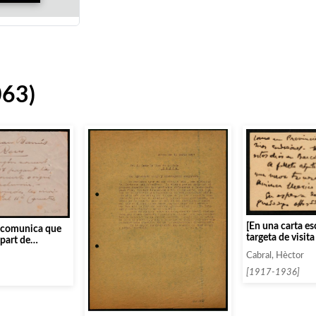
063)
[En una carta es
l comunica que
targeta de visit
part de
Cabral, informa 
 assistirà al
Cabral, Hèctor
Espanya durant 
pagant els
han d’arreglar 
[1917-1936]
per telèfon]