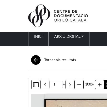
Vés al contingut
INICI
ARXIU DIGITAL
Navegació principal
Tornar als resultats
/
-
100%