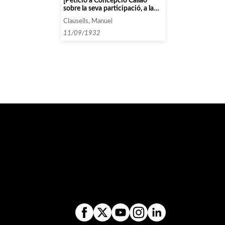
[Petició a Concepció Callao
sobre la seva participació, a la
part vocal, d’un concert dedicat
Clausells, Manuel
a Falla]
11/09/1932