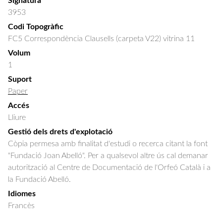
Signatura
3953
Codi Topogràfic
FC5 Correspondència Clausells (carpeta V22) vitrina 11
Volum
1
Suport
Paper
Accés
Lliure
Gestió dels drets d'explotació
Còpia permesa amb finalitat d'estudi o recerca citant la font
"Fundació Joan Abelló". Per a qualsevol altre ús cal demanar
autorització al Centre de Documentació de l'Orfeó Català i a
la Fundació Abelló.
Idiomes
Francès