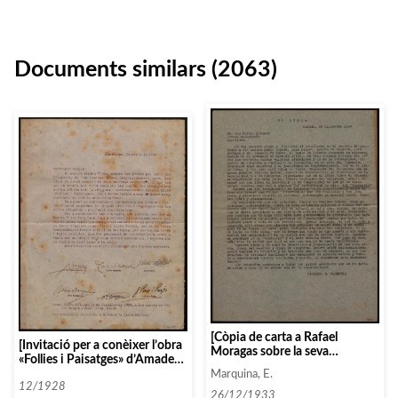
Documents similars (2063)
[Còpia de carta a Rafael
[Invitació per a conèixer l’obra
Moragas sobre la seva
«Follies i Paisatges» d’Amadeu
representació al sopar
Vives]
Marquina, E.
homenatge al mestre Arbós]
12/1928
26/12/1933