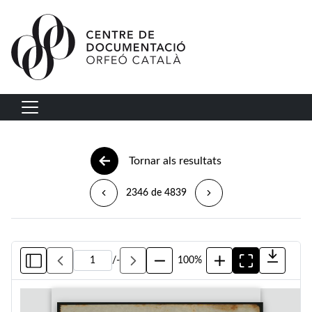
Vés al contingut
Navegació principal
Tornar als resultats
2346 de 4839
/
-
100%