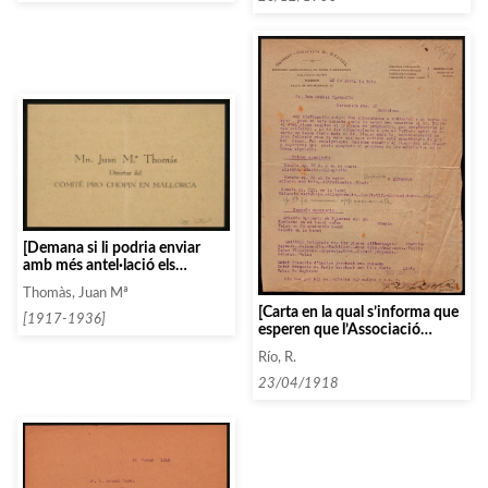
[Demana si li podria enviar
amb més antel·lació els
concertistes de l’Associació]
Thomàs, Juan Mª
[Carta en la qual s’informa que
[1917-1936]
esperen que l’Associació
accepti el programa proposat
Río, R.
per Risler]
23/04/1918