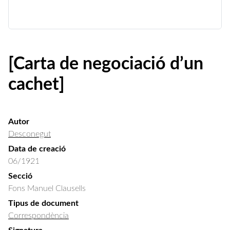
[Carta de negociació d’un
cachet]
Autor
Desconegut
Data de creació
06/1921
Secció
Fons Manuel Clausells
Tipus de document
Correspondència