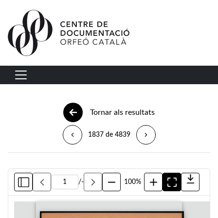
Vés al contingut
Navegació principal
Tornar als resultats
1837 de 4839
/
-
100%