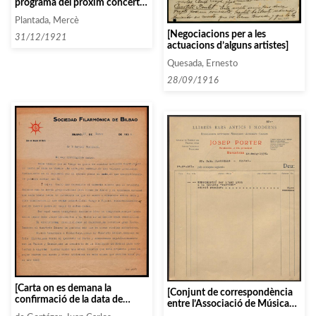
programa del pròxim concert a
Sabadell]
Plantada, Mercè
[Negociacions per a les
31/12/1921
actuacions d’alguns artistes]
Quesada, Ernesto
28/09/1916
[Carta on es demana la
[Conjunt de correspondència
confirmació de la data de
entre l’Associació de Música
l’actuació de Casals i es parla
da Càmera i diverses persones i