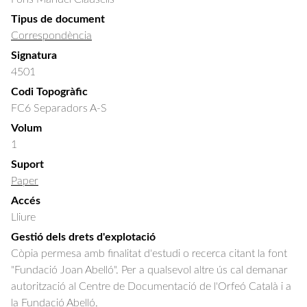
Tipus de document
Correspondència
Signatura
4501
Codi Topogràfic
FC6 Separadors A-S
Volum
1
Suport
Paper
Accés
Lliure
Gestió dels drets d'explotació
Còpia permesa amb finalitat d'estudi o recerca citant la font
"Fundació Joan Abelló". Per a qualsevol altre ús cal demanar
autorització al Centre de Documentació de l'Orfeó Català i a
la Fundació Abelló.