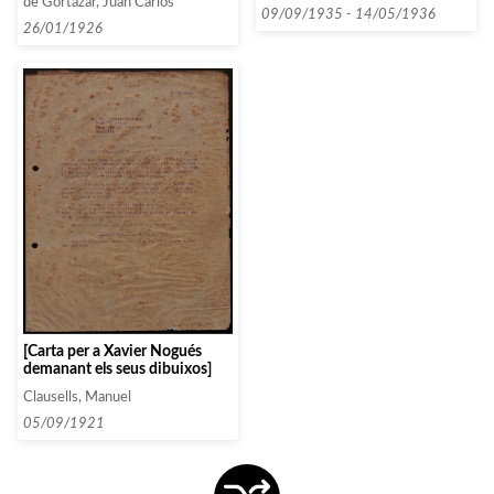
de Gortázar, Juan Carlos
dels concerts de la pròxima
entitats que comencen amb la
09/09/1935 - 14/05/1936
temporada]
26/01/1926
lletra P entre 1935 i 1936]
[Carta per a Xavier Nogués
demanant els seus dibuixos]
Clausells, Manuel
05/09/1921