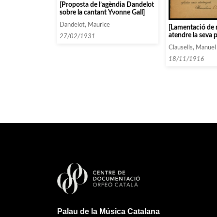
[Proposta de l’agèndia Dandelot
sobre la cantant Yvonne Gall]
Dandelot, Maurice
[Lamentació de 
atendre la seva 
27/02/1931
d’invitacions]
Clausells, Manuel
18/11/1916
Palau de la Música Catalana