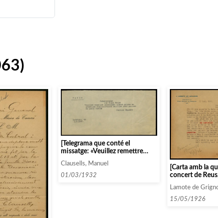
063)
[Telegrama que conté el
missatge: «Veuillez remettre
programmes urgent prions un
Clausells, Manuel
programme exclussivement
[Carta amb la qu
melodie avec paroles du poete
concert de Reus
01/03/1932
Goethe»]
que l’Associaci
Lamote de Grigno
Reus enviï una c
confirmant que 
15/05/1926
condicions, ja q
te l’última parau