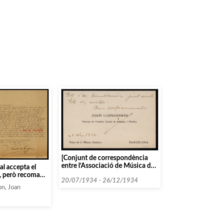
[Conjunt de correspondència
entre l’Associació de Música da
al accepta el
Càmera i diverses persones i
, però recomana
entitats que comencen amb la
20/07/1934 - 26/12/1934
ó de Música de
n, Joan
lletra LL, datada el 1934]
arta al batle
accepten les
ue és aquest qui
la]