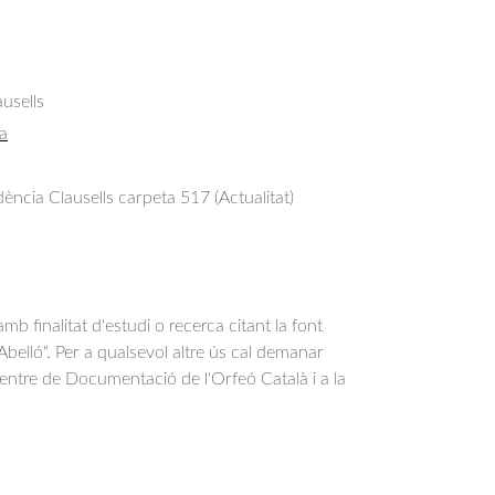
usells
a
ncia Clausells carpeta 517 (Actualitat)
b finalitat d'estudi o recerca citant la font
belló". Per a qualsevol altre ús cal demanar
Centre de Documentació de l'Orfeó Català i a la
.