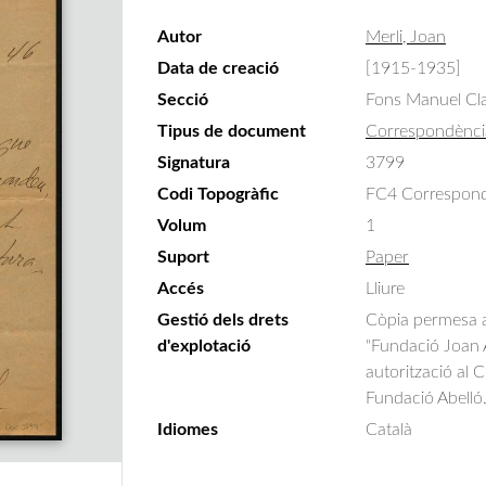
Autor
Merli, Joan
Data de creació
[1915-1935]
Secció
Fons Manuel Cla
Tipus de document
Correspondènci
Signatura
3799
Codi Topogràfic
FC4 Correspondè
Volum
1
Suport
Paper
Accés
Lliure
Gestió dels drets
Còpia permesa am
d'explotació
"Fundació Joan A
autorització al 
Fundació Abelló
Idiomes
Català