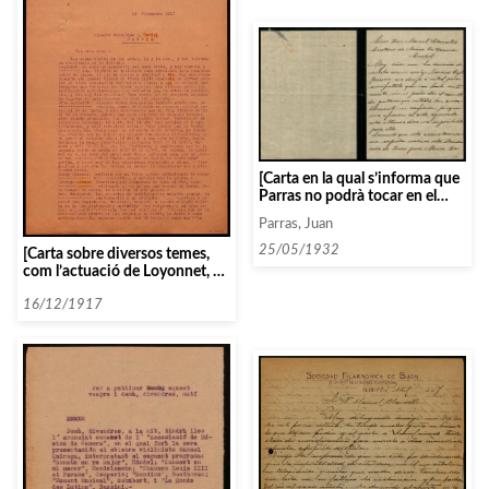
[Carta en la qual s’informa que
Parras no podrà tocar en el
concert de l’Associació a causa
Parras, Juan
d’una infecció a l’orella]
25/05/1932
[Carta sobre diversos temes,
com l’actuació de Loyonnet, el
Trio Caffaret, la negació de la
participació de Fanny Malnory
16/12/1917
al programa, Quiroga-Lehman,
Madamme Montjovet i Vallin-
Pardo]