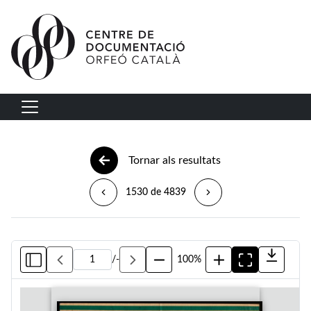
Vés al contingut
Navegació principal
Tornar als resultats
1530 de 4839
/
-
100%