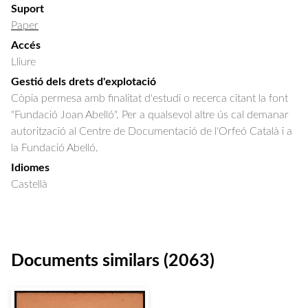
Suport
Paper
Accés
Lliure
Gestió dels drets d'explotació
Còpia permesa amb finalitat d'estudi o recerca citant la font
"Fundació Joan Abelló". Per a qualsevol altre ús cal demanar
autorització al Centre de Documentació de l'Orfeó Català i a
la Fundació Abelló.
Idiomes
Castellà
Documents similars (2063)