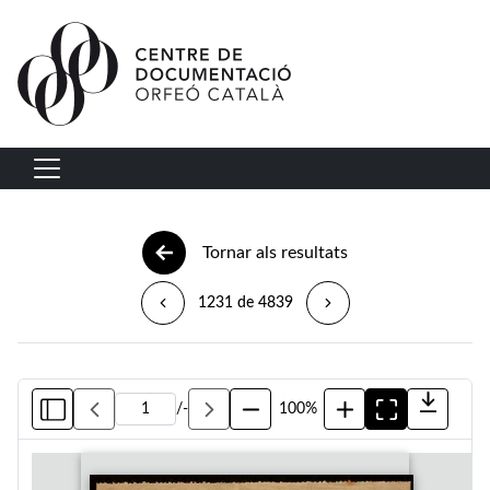
Vés al contingut
Navegació principal
Tornar als resultats
1231 de 4839
/
-
100%