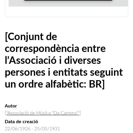
[Conjunt de
correspondència entre
l’Associació i diverses
persones i entitats seguint
un ordre alfabètic: BR]
Autor
["Associació de Música "Da Camera""]
Data de creació
22/06/1926 - 25/05/1931