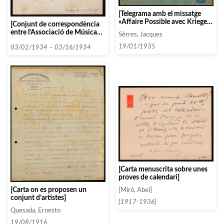
[Telegrama amb el missatge
«Affaire Possible avec Krieger
[Conjunt de correspondència
Ponzio gilles cabanel arnould
entre l’Associació de Música
Sèrres, Jacques
tous opera Cinq Mille pesetas
da Càmera i diverses persones i
voyage compris – Serres»]
19/01/1935
entitats que comencen amb les
03/02/1934 – 03/16/1934
lletres J i K, entre 1933 i 1934.
(part II)]
[Carta menuscrita sobre unes
proves de calendari]
[Carta on es proposen un
[Miró, Abel]
conjunt d’artistes]
[1917-1936]
Quesada, Ernesto
19/08/1916