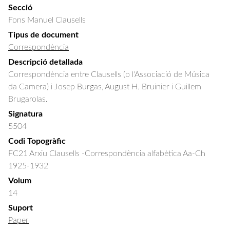
Secció
Fons Manuel Clausells
Tipus de document
Correspondència
Descripció detallada
Correspondència entre Clausells (o l'Associació de Música 
da Camera) i Josep Burgas, August H. Bruinier i Guillem 
Brugarolas.
Signatura
5504
Codi Topogràfic
FC21 Arxiu Clausells -Correspondència alfabètica Aa-Ch
1925-1932
Volum
14
Suport
Paper