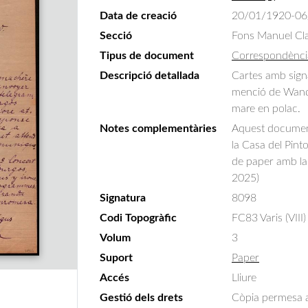
Data de creació
20/01/1920-06
Secció
Fons Manuel Cla
Tipus de document
Correspondènci
Descripció detallada
Cartes amb signa
menció de Wand
mare en polac.
Notes complementàries
Aquest document 
la Casa del Pint
de paper amb la 
2025)
Signatura
8098
Codi Topogràfic
FC83 Varis (VIII)
Volum
3
Suport
Paper
Accés
Lliure
Gestió dels drets
Còpia permesa am