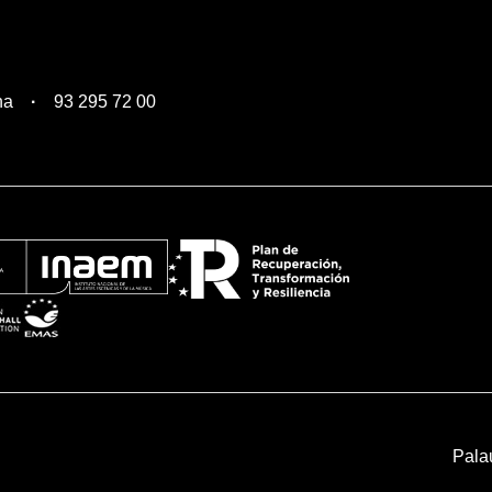
na
93 295 72 00
Pala