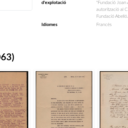
d'explotació
"Fundació Joan A
autorització al 
Fundació Abelló
Idiomes
Francès
063)