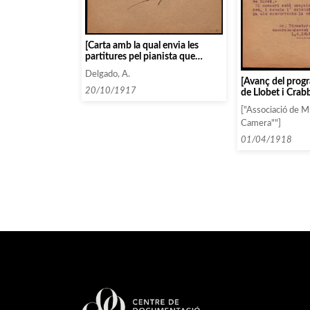
[Carta amb la qual envia les
partitures pel pianista que
acompanyi a Aga Lahovska]
Delgado, A.
[Avanç del prog
20/10/1917
de Llobet i Crab
["Associació de M
Camera""]
01/04/1918