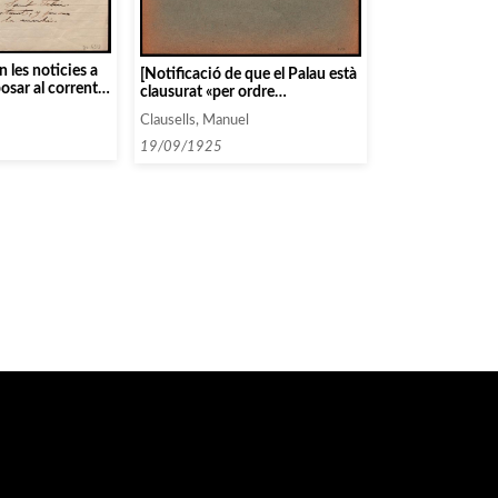
in les noticies a
[Notificació de que el Palau està
posar al corrent
clausurat «per ordre
governativa»i s’ha de buscar una
Clausells, Manuel
altra sala]
19/09/1925