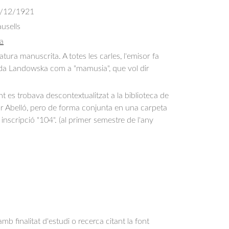
/12/1921
usells
a
tura manuscrita. A totes les carles, l'emisor fa 
a Landowska com a "mamusia", que vol dir 
es trobava descontextualitzat a la biblioteca de
or Abelló, pero de forma conjunta en una carpeta
inscripció "104". (al primer semestre de l'any
b finalitat d'estudi o recerca citant la font