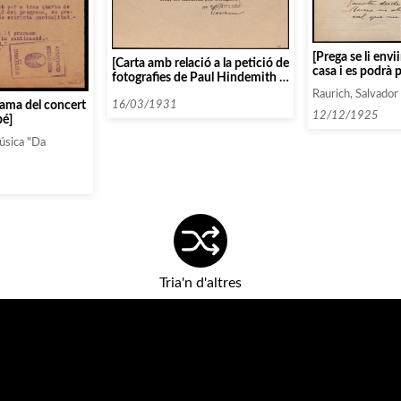
[Prega se li envi
[Carta amb relació a la petició de
casa i es podrà 
fotografies de Paul Hindemith i
del tema]
altres]
Raurich, Salvador
rama del concert
16/03/1931
12/12/1925
bé]
úsica "Da
Tria'n d'altres