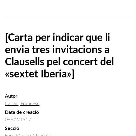
[Carta per indicar que li
envia tres invitacions a
Clausells pel concert del
«sextet Iberia»]
Autor
Canari, Francesc
Data de creació
08/02/1917
Secció
Fons Manuel Clausells