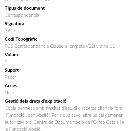
Tipus de document
Correspondència
Signatura
3943
Codi Topogràfic
FC5 Correspondència Clausells (carpeta V22) vitrina 11
Volum
1
Suport
Paper
Accés
Lliure
Gestió dels drets d'explotació
Còpia permesa amb finalitat d'estudi o recerca citant la font
"Fundació Joan Abelló". Per a qualsevol altre ús cal demanar
autorització al Centre de Documentació de l'Orfeó Català i a
la Fundació Abelló.