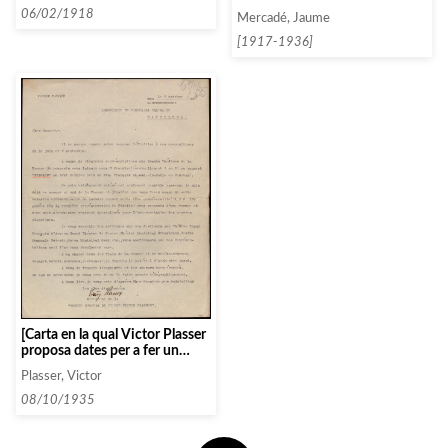
l’enviament de les entrades]
oportunitat de llegir-la]
06/02/1918
Mercadé, Jaume
[1917-1936]
[Carta en la qual Victor Plasser
proposa dates per a fer un
concert a Barcelona]
Plasser, Victor
08/10/1935