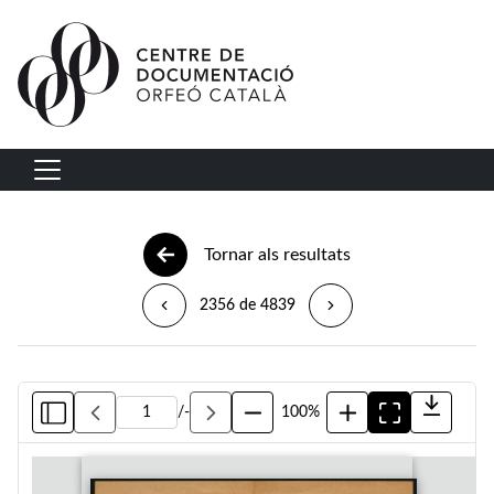
Vés al contingut
Navegació principal
Tornar als resultats
2356 de 4839
/
-
100%