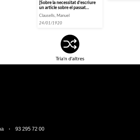
[Sobre la necessitat d’escriure
un article sobre el passat
concert, i demanda d’exemplars
Clausells, Manuel
del diari amb l’article sobre
Landowska]
24/01/1920
Tria'n d'altres
na
93 295 72 00