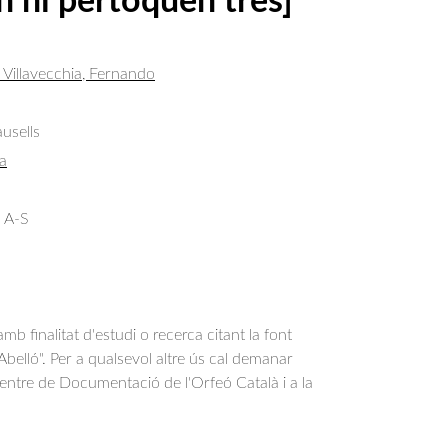
n’hi pertoquen tres]
 Villavecchia, Fernando
usells
a
 A-S
b finalitat d'estudi o recerca citant la font
belló". Per a qualsevol altre ús cal demanar
Centre de Documentació de l'Orfeó Català i a la
.