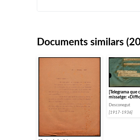
Documents similars (2
[Telegrama que c
missatge: «Diffi
telegraphiez si 
Desconegut
samedi ou dima
[1917-1936]