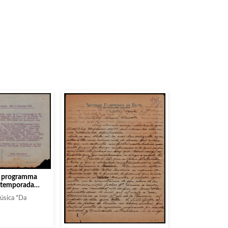
el programma
a temporada
tat per Aga
Música "Da