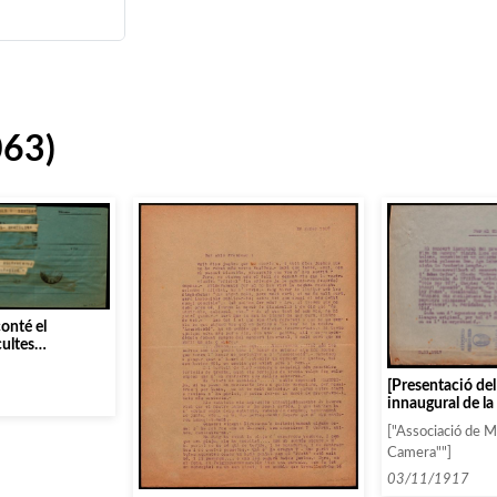
063)
onté el
cultes
accepteriez
nche rameaux»]
[Presentació d
innaugural de l
’17-’18 interpre
["Associació de 
Lahowska]
Camera""]
03/11/1917