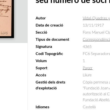
seu número de soci 
Autor
Vidal-Quadras y
Data de creació
13/11/1917
Secció
Fons Manuel Cla
Tipus de document
Correspondènci
Signatura
4365
Codi Topogràfic
FC6 Separadors
Volum
1
Suport
Paper
Accés
Lliure
Gestió dels drets
Còpia permesa am
d'explotació
"Fundació Joan A
autorització al 
Fundació Abelló
Idiomes
Castellà