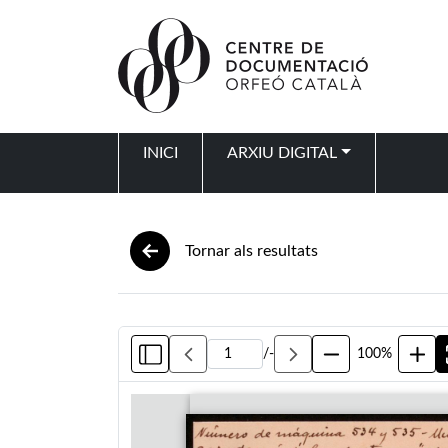
Vés al contingut
INICI
ARXIU DIGITAL
Navegació principal
Tornar als resultats
/
-
100%