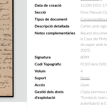
Data de creació
11/09/1921-17
Secció
Fons Manuel Cla
Tipus de document
Correspondènci
Descripció detallada
Cartes amb signa
Notes complementàries
Aquest document 
la Casa del Pint
de paper amb la 
2025)
Signatura
8099
Codi Topogràfic
FC83 Varis (VIII)
Volum
4
Suport
Paper
Accés
Lliure
Gestió dels drets
Còpia permesa am
d'explotació
"Fundació Joan A
autorització al 