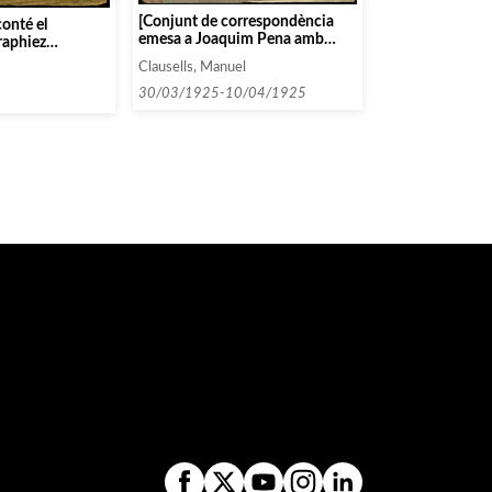
[Conjunt de correspondència
conté el
emesa a Joaquim Pena amb
raphiez
relació al Festival Schoenberg]
cital Barcelone
Clausells, Manuel
se Laietana 46»]
30/03/1925-10/04/1925