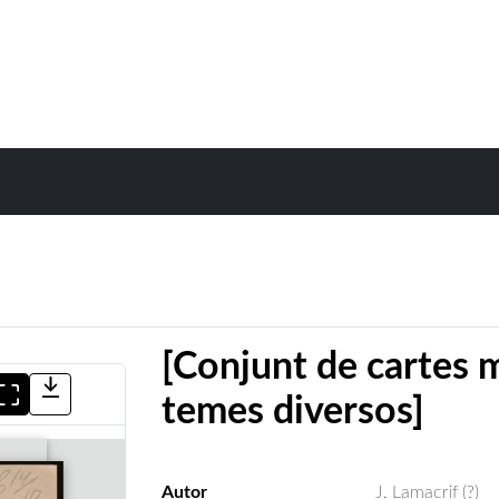
[Conjunt de cartes 
temes diversos]
Autor
J. Lamacrif (?)