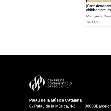
[Carta demanant
oblidat d’orques
de Grieg]
Madriguera, Paqu
18/11/1935
Palau de la Música Catalana
C/ Palau de la Música, 4-6
08003
Barcelo