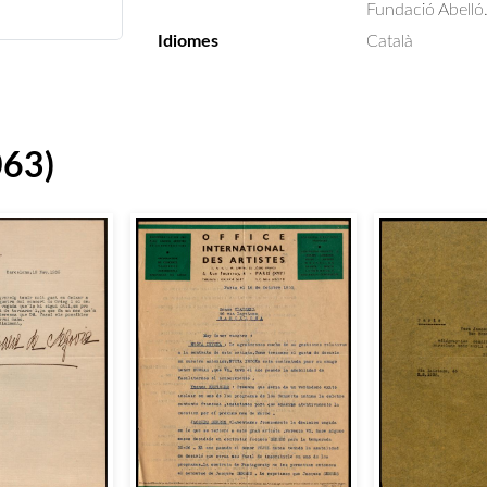
Fundació Abelló
Idiomes
Català
063)