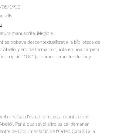
/05/1932
usells
a
tura manuscrita, il·legible.
es trobava descontextualitzat a la biblioteca de
or Abelló, pero de forma conjunta en una carpeta
inscripció "104". (al primer semestre de l'any
b finalitat d'estudi o recerca citant la font
belló". Per a qualsevol altre ús cal demanar
Centre de Documentació de l'Orfeó Català i a la