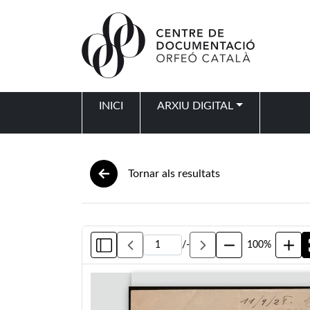
Vés al contingut
INICI
ARXIU DIGITAL
Navegació principal
Tornar als resultats
/
-
100%