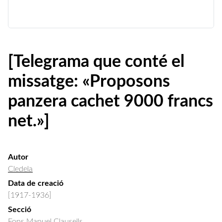
[Telegrama que conté el
missatge: «Proposons
panzera cachet 9000 francs
net.»]
Autor
Cledela
Data de creació
[1917-1936]
Secció
Fons Manuel Clausells