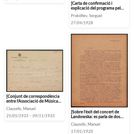
[Carta de confirmació i
explicació del programa pel
recital del 4 de maig]
Prokófiev, Serguei
27/04/1928
[Conjunt de correspondència
entre l’Associació de Música
da Càmera i diverses persones i
Clausells, Manuel
entitats que comencen amb la
[Sobre l’èxit del concert de
lletra F, entre 1933 i 1934]
25/05/1933 – 09/11/1933
Landowska: es parla de dos
retrats i dels comptes de les
Clausells, Manuel
despeses de transport del
Clave]
17/01/1920