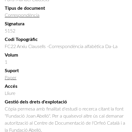
Tipus de document
Correspondència
Signatura
5152
Codi Topogràfic
FC22 Arxiu Clausells -Correspondència alfabètica Da-La
Volum
1
Suport
Paper
Accés
Lliure
Gestió dels drets d'explotació
Còpia permesa amb finalitat d'estudi o recerca citant la font
"Fundació Joan Abelló". Per a qualsevol altre ús cal demanar
autorització al Centre de Documentació de l'Orfeó Català i a
la Fundació Abelló.