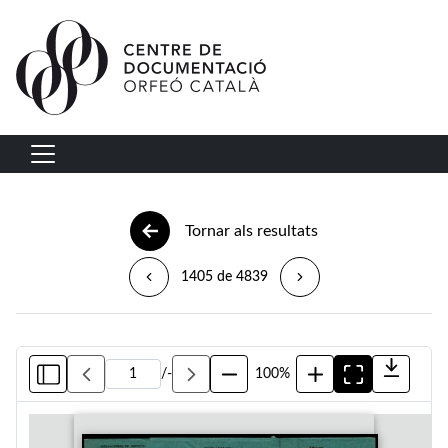
Vés al contingut
Navegació principal
Tornar als resultats
1405 de 4839
/
-
100%