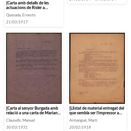
[Carta amb detalls de les
lletra D, entre 1933 i 1934.
actuacions de Risler a
(part II)]
Barcelona]
Quesada, Ernesto
21/03/1917
[Carta al senyor Burgada amb
[Llistat de material entregat del
relació a una carta de Marian
que sembla ser l’impressor a
Perelló que vol ser publicada]
qui l’Associació encarrega
Clausells, Manuel
Armangué, Martí
follets, impressos, programes
etc]
30/03/1931
20/02/1918