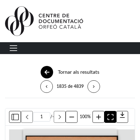
Vés al contingut
Navegació principal
Tornar als resultats
1835 de 4839
/
-
100%