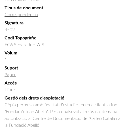
Tipus de document
Correspondència
Signatura
4502
Codi Topogràfic
FC6 Separadors A-S
Volum
1
Suport
Paper
Accés
Lliure
Gestió dels drets d'explotació
Còpia permesa amb finalitat d'estudi o recerca citant la font
"Fundació Joan Abelló". Per a qualsevol altre ús cal demanar
autorització al Centre de Documentació de l'Orfeó Català i a
la Fundació Abelló.