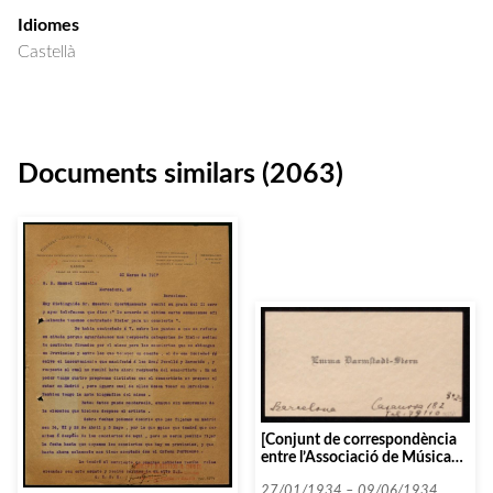
Idiomes
Castellà
Documents similars (2063)
[Conjunt de correspondència
entre l’Associació de Música
da Càmera i diverses persones i
entitats que comencen amb la
27/01/1934 – 09/06/1934