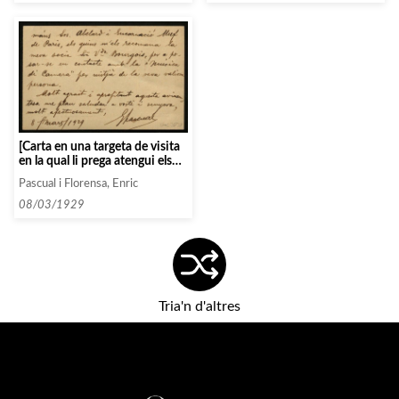
[Carta en una targeta de visita
en la qual li prega atengui els
germans Abelard i «Encarnació
Pascual i Florensa, Enric
Muf de Paris»]
08/03/1929
Tria'n d'altres