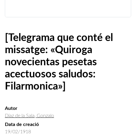
[Telegrama que conté el
missatge: «Quiroga
novecientas pesetas
acectuosos saludos:
Filarmonica»]
Autor
Díaz de la Sala, Gonzalo
Data de creació
19/02/1918