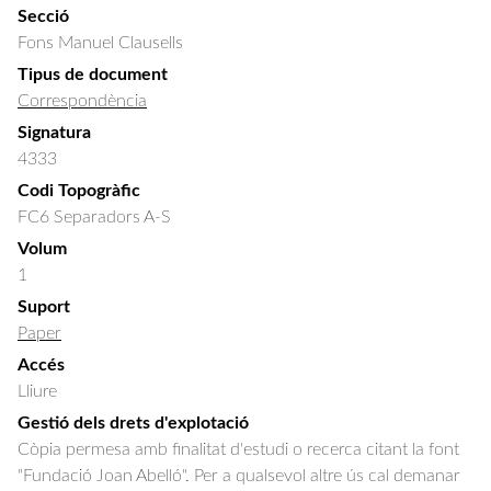
Secció
Fons Manuel Clausells
Tipus de document
Correspondència
Signatura
4333
Codi Topogràfic
FC6 Separadors A-S
Volum
1
Suport
Paper
Accés
Lliure
Gestió dels drets d'explotació
Còpia permesa amb finalitat d'estudi o recerca citant la font
"Fundació Joan Abelló". Per a qualsevol altre ús cal demanar