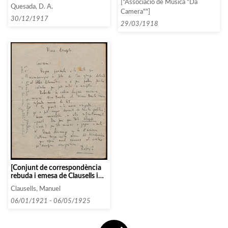
del Trio Fémina i es comenta
["Associació de Música "Da
concerts passats de la
Quesada, D. A.
que falta confirmar el repertori
Camera""]
temporada actual]
i que s’enviin les respectives
30/12/1917
29/03/1918
biografies]
[Conjunt de correspondència
rebuda i emesa de Clausells i
Robert Gerhard]
Clausells, Manuel
06/01/1921 - 06/05/1925