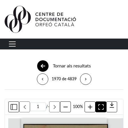
Vés al contingut
Navegació principal
Tornar als resultats
1970 de 4839
/
-
100%