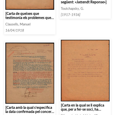
següent: «Jattendt Reponse»]
Toutchapsky, G.
[Carta de queixes que
[1917-1936]
testimonia els problemes que
té Clausells en el seu tracte
Clausells, Manuel
amb les agències de concerts]
16/04/1918
[Carta en la qual se li explica
[Carta amb la qual s’especifica
que, per a fer-se soci, ha
la data confirmada pel concert
d’abonar la quantitat total dels