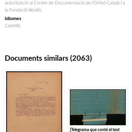
autorització al Centre de Documentació de l'Orfeó Català i a
la Fundació Abelló.
Idiomes
Castellà
Documents similars (2063)
[Telegrama que conté el text