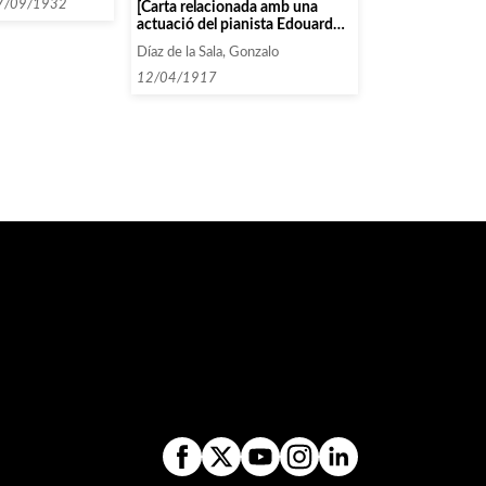
7/09/1932
[Carta relacionada amb una
actuació del pianista Edouard
Risler i l’agència Daniel, que és
Díaz de la Sala, Gonzalo
qui la gestiona]
12/04/1917