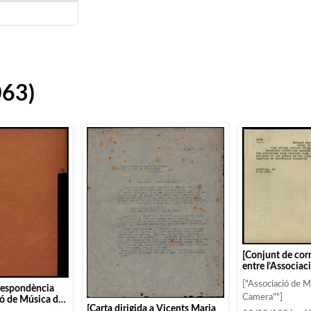
063)
[Conjunt de co
entre l’Associaci
persones i entit
["Associació de 
respondència
ordre alfabètic:
Camera""]
ió de Música da
[Carta dirigida a Vicents Maria
s persones i