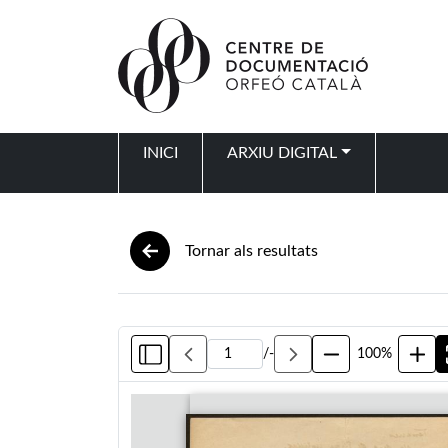
Vés al contingut
INICI
ARXIU DIGITAL
Navegació principal
Tornar als resultats
/
-
100%