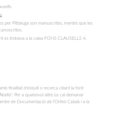
usells
a
s per Pittaluga son manuscrites, mentre que les 
canoscrites.
t es trobava a la caixa FONS CLAUSELLS 4.
b finalitat d'estudi o recerca citant la font
belló". Per a qualsevol altre ús cal demanar
Centre de Documentació de l'Orfeó Català i a la
.