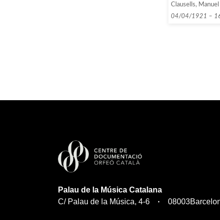
Clausells, Manuel
entitats que co
lletra G, entre 1
04/04/1921 – 1
Palau de la Música Catalana
C/ Palau de la Música, 4-6
08003
Barcelo