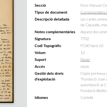
Secció
Fons Manuel Cla
Tipus de document
Correspondènci
Descripció detallada
Les cartes emese
de Clausells, me
Notes complementàries
Aquest documen
Signatura
7702
Codi Topogràfic
FC80 Varis (V)
Volum
12
Suport
Paper
Accés
Lliure
Gestió dels drets
Còpia permesa am
d'explotació
"Fundació Joan A
autorització al 
Fundació Abelló
Idiomes
Castellà