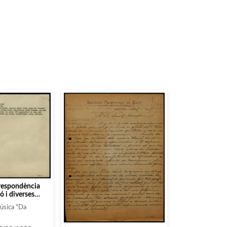
rrespondència
ó i diverses
ats seguint un
Música "Da
 H]