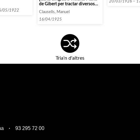
20/03/1926 – 1
de Gibert per tractar diversos
mencen amb la
temes]
919 i 1922]
6/05/1922
Clausells, Manuel
16/04/1925
Tria'n d'altres
na
93 295 72 00