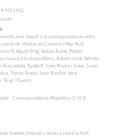
19/10/1932
usells
a
ments amb relació a la correspondència entre 
sociació de Música da Camera) i Pilar Rufí, 
ra Pi, Agustí Roig, Arturo Rufat, Walter 
a musical il·lustrada Ritmo, Robert Jordi, Alfredo 
 Ruscadella, Rysikoff, Joan Rovira i Solar, Josep 
dina, Tomàs Rosés, Joan Rusiñol, Vera 
c Roig i Querol.
ells - Correspondència Alfabètica Q-Yz (I)
b finalitat d'estudi o recerca citant la font