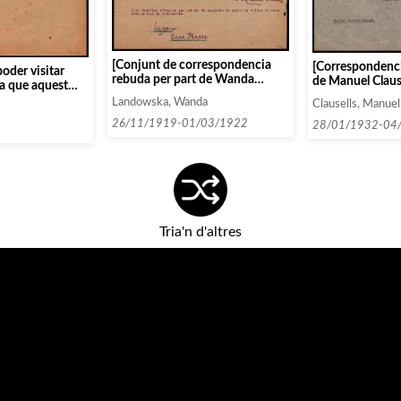
[Conjunt de correspondencia
[Correspondenc
poder visitar
rebuda per part de Wanda
de Manuel Clause
 a que aquest
Landowska]
Nogués]
]
Landowska, Wanda
Clausells, Manuel
26/11/1919-01/03/1922
28/01/1932-04
Tria'n d'altres