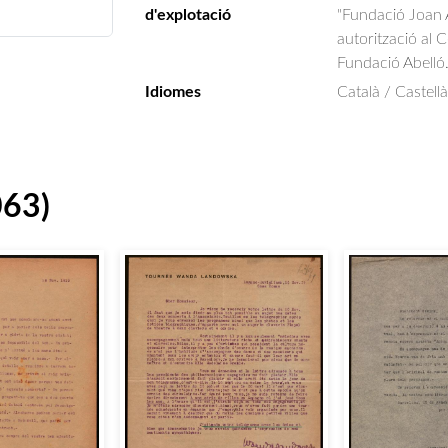
d'explotació
"Fundació Joan A
autorització al 
Fundació Abelló
Idiomes
Català / Castellà
063)