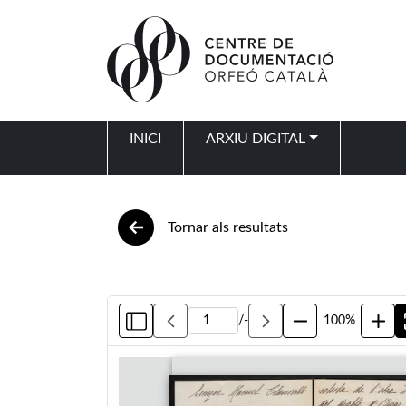
Vés al contingut
INICI
ARXIU DIGITAL
Navegació principal
Tornar als resultats
/
-
100%