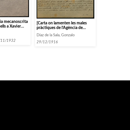
ia mecanoscrita
[Carta on lamenten les males
lls a Xavier
pràctiques de l’Agència de
Concerts Daniel]
Díaz de la Sala, Gonzalo
/11/1932
29/12/1916