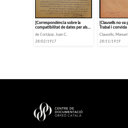
[Clausells no va 
[Correspondència sobre la
Trabal i convida
compatibilitat de dates per als
vagi a Barcelona
concerts de Costa y Teran]
Clausells, Manuel
de Cortázar, Juan C.
28/11/1919
28/02/1917