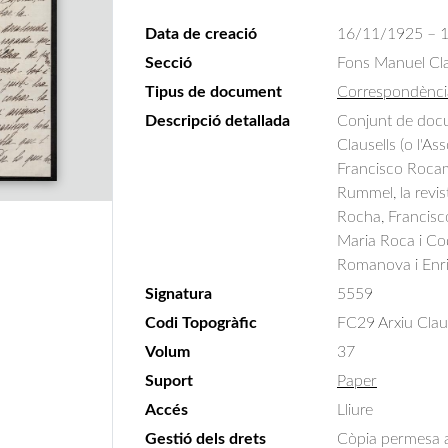
Data de creació
16/11/1925 – 
Secció
Fons Manuel Cla
Tipus de document
Correspondènci
Descripció detallada
Conjunt de docu
Clausells (o l'As
Francisco Rocamo
Rummel, la revist
Rocha, Francisco
Maria Roca i Co
Romanova i Enri
Signatura
5559
Codi Topogràfic
FC29 Arxiu Claus
Volum
37
Suport
Paper
Accés
Lliure
Gestió dels drets
Còpia permesa am