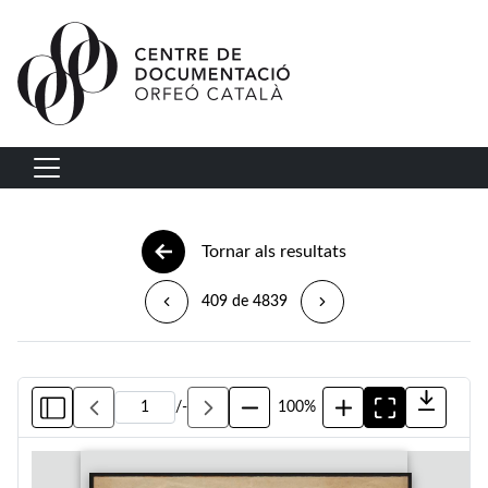
Vés al contingut
Navegació principal
Tornar als resultats
409 de 4839
/
-
100%