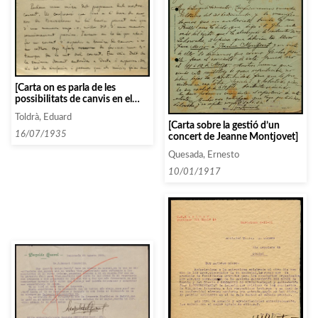
[Carta on es parla de les
possibilitats de canvis en el
programa pel concert que han
Toldrà, Eduard
de donar, amb noves
[Carta sobre la gestió d’un
propostes]
16/07/1935
concert de Jeanne Montjovet]
Quesada, Ernesto
10/01/1917