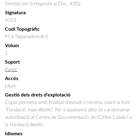
Sembla ser la resposta al Doc. 4352
Signatura
4353
Codi Topogràfic
FC6 Separadors A-S
Volum
1
Suport
Paper
Accés
Lliure
Gestió dels drets d'explotació
Còpia permesa amb finalitat d'estudi o recerca citant la font
"Fundació Joan Abelló". Per a qualsevol altre ús cal demanar
autorització al Centre de Documentació de l'Orfeó Català i a
la Fundació Abelló.
Idiomes