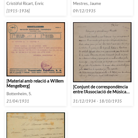
per la nova revista musical]
Musical de Catalunya]
Cristòfol Ricart, Enric
Mestres, Jaume
[1915-1936]
09/12/1935
[Material amb relació a Willem
Mengelberg]
[Conjunt de correspondència
entre l’Associació de Música
Bottenheim, S.
da Càmera i diverses persones i
entitats que comencen amb la
31/12/1934 - 18/10/1935
21/04/1931
lletra P entre 1934 i 1935]