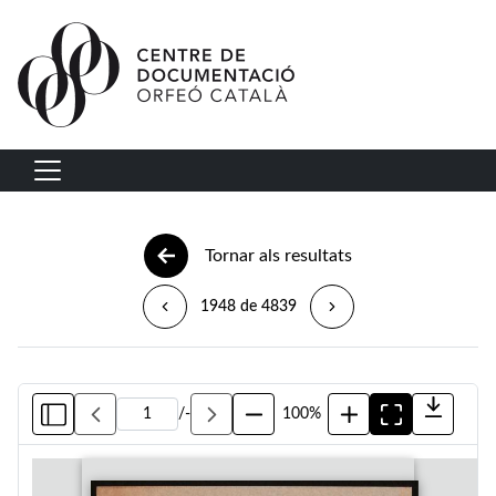
Vés al contingut
Navegació principal
Tornar als resultats
1948 de 4839
/
-
100%