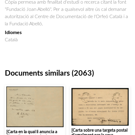
Còpia permesa amb finalitat d'estudi o recerca citant la font
"Fundació Joan Abelló". Per a qualsevol altre ús cal demanar
autorització al Centre de Documentació de l'Orfeó Català i a
la Fundació Abelló.
Idiomes
Català
Documents similars (2063)
[Carta sobre una targeta postal
[Carta en la qual li anuncia a