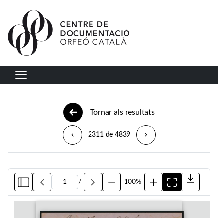
Vés al contingut
Navegació principal
Tornar als resultats
2311 de 4839
/
-
100%