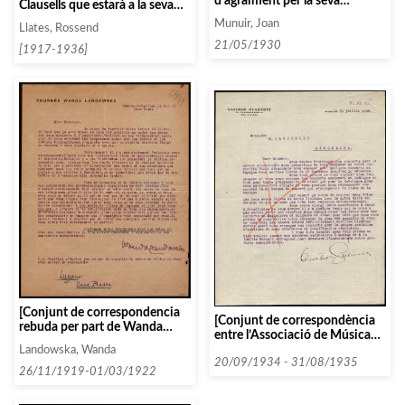
d’agraïment per la seva
Clausells que estarà a la seva
resposta, que se li trasladarà a
disposició]
Munuir, Joan
Llates, Rossend
Jean-Aubry]
21/05/1930
[1917-1936]
[Conjunt de correspondencia
[Conjunt de correspondència
rebuda per part de Wanda
entre l’Associació de Música
Landowska]
da Càmera i diverses persones i
Landowska, Wanda
entitats que comencen amb la
20/09/1934 - 31/08/1935
26/11/1919-01/03/1922
lletra G entre 1934 i 1935]