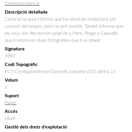
Correspondència
Descripció detallada
Carta en la qual informa que ha rebut les invitacions pel 
concert del vespre, però no pot assistir. També informa que 
els seus dos fills tornen aviat de a París. Prega a Clausells 
que li retorni les dues fotografies que li va deixar.
Signatura
3987
Codi Topogràfic
FC5 Correspondència Clausells (carpeta V22) vitrina 11
Volum
1
Suport
Paper
Accés
Lliure
Gestió dels drets d'explotació