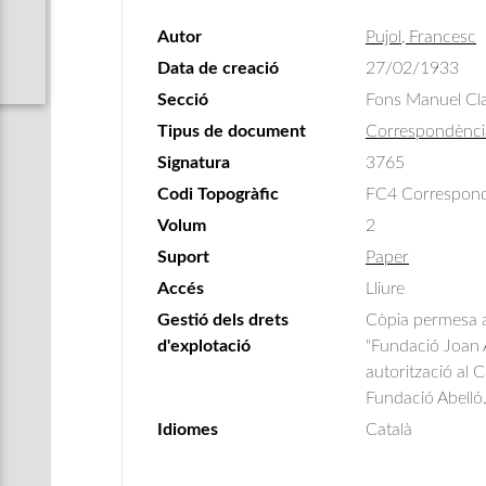
Autor
Pujol, Francesc
Data de creació
27/02/1933
Secció
Fons Manuel Cla
Tipus de document
Correspondènci
Signatura
3765
Codi Topogràfic
FC4 Correspondè
Volum
2
Suport
Paper
Accés
Lliure
Gestió dels drets
Còpia permesa am
d'explotació
"Fundació Joan A
autorització al 
Fundació Abelló
Idiomes
Català