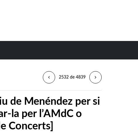
2532 de 4839
riu de Menéndez per si
tar-la per l’AMdC o
de Concerts]