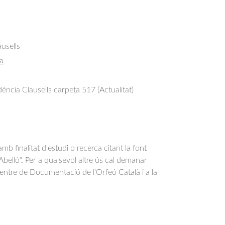
usells
a
ncia Clausells carpeta 517 (Actualitat)
b finalitat d'estudi o recerca citant la font
belló". Per a qualsevol altre ús cal demanar
Centre de Documentació de l'Orfeó Català i a la
.