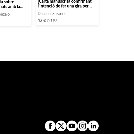
[Carta manuscrita confirmant
ia sobre
l’intenció de fer una gira per
nats amb la
Catalunya]
s concerts
Daneau, Suzanne
onzalo
03/07/1924