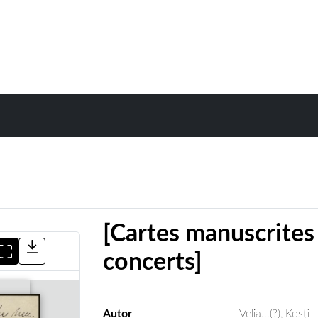
[Cartes manuscrites 
concerts]
Autor
Velia...(?), Kosti