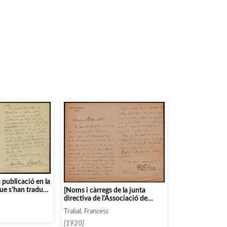
.
 publicació en la
ue s’han traduït
[Noms i càrregs de la junta
que s’han
directiva de l’Associació de
lògicament]
Música de Sabadell]
Trabal, Francesc
[1920]