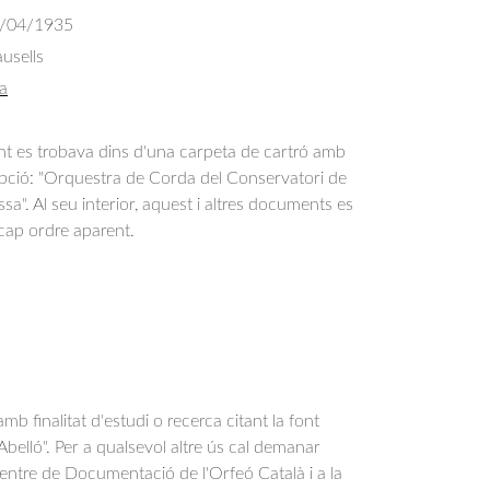
/04/1935
usells
a
 es trobava dins d'una carpeta de cartró amb
ipció: "Orquestra de Corda del Conservatori de
sa". Al seu interior, aquest i altres documents es
cap ordre aparent.
b finalitat d'estudi o recerca citant la font
belló". Per a qualsevol altre ús cal demanar
Centre de Documentació de l'Orfeó Català i a la