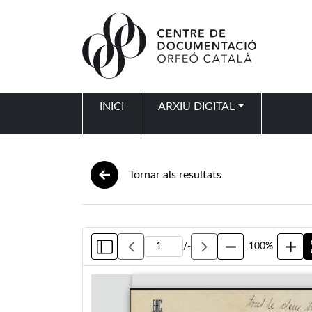
Vés al contingut
INICI
ARXIU DIGITAL
Navegació principal
Tornar als resultats
/
-
100%