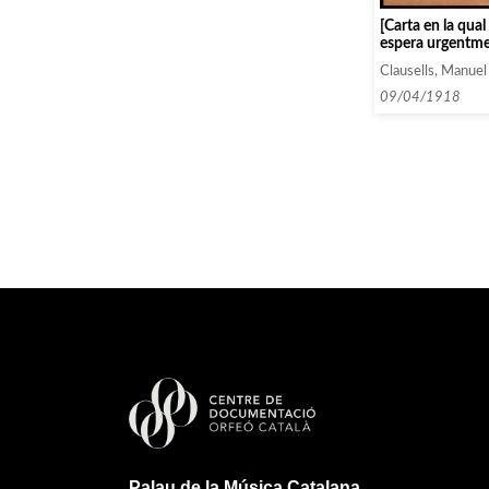
[Carta en la qua
espera urgentme
sobre Risler]
Clausells, Manuel
09/04/1918
Palau de la Música Catalana