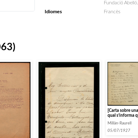
Fundació Abelló
Idiomes
Francès
063)
[Carta sobre una
qual s’informa q
algunes lletres 
Millàn-Raurell
d’ordenar crono
05/07/1927