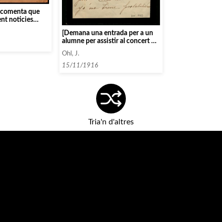
l comenta que
nt noticies
[Demana una entrada per a un
alumne per assistir al concert de
Rubinstein]
Ohl, J.
15/11/1916
Tria'n d'altres