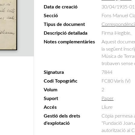
Data de creació
30/04/1935-01
Secció
Fons Manuel Cla
Tipus de document
Correspondènci
Descripció detallada
Firma il·legible.
Notes complementàries
Aquest document
la següent inscr
Música de Terras
trobaven sense 
Signatura
7844
Codi Topogràfic
FC80 Varis (V)
Volum
2
Suport
Paper
Accés
Lliure
Gestió dels drets
Còpia permesa am
d'explotació
"Fundació Joan A
autorització al 