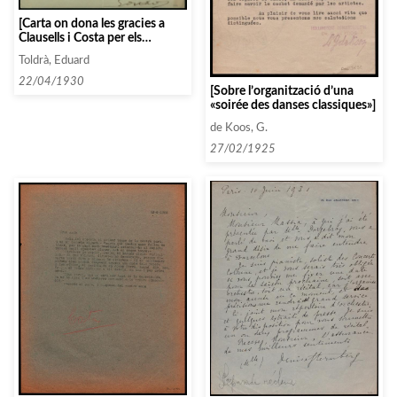
[Carta on dona les gracies a
Clausells i Costa per els
comptes que li han passat de
Toldrà, Eduard
actuacions seves]
22/04/1930
[Sobre l’organització d’una
«soirée des danses classiques»]
de Koos, G.
27/02/1925