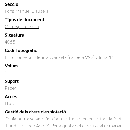
Secció
Fons Manuel Clausells
Tipus de document
Correspondència
Signatura
4065
Codi Topogràfic
FC5 Correspondència Clausells (carpeta V22) vitrina 11
Volum
1
Suport
Paper
Accés
Lliure
Gestió dels drets d'explotació
Còpia permesa amb finalitat d'estudi o recerca citant la font
"Fundació Joan Abelló". Per a qualsevol altre ús cal demanar