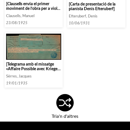
[Clausells envia el primer
[Carta de presentació de la
moviment de l’obra per a violí
pianista Denis Efteruberf]
solista]
Clausells, Manuel
Efteruberf, Denis
23/08/1925
10/06/1931
[Telegrama amb el missatge
«Affaire Possible avec Krieger
Ponzio gilles cabanel arnould
Sèrres, Jacques
tous opera Cinq Mille pesetas
voyage compris – Serres»]
19/01/1935
Tria'n d'altres