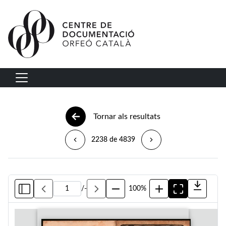
Vés al contingut
Navegació principal
Tornar als resultats
2238 de 4839
/
-
100%