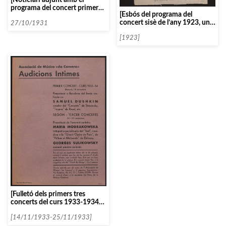
programa del concert primer
[Esbós del programa del
del curs dinovè]
concert sisè de l’any 1923, un
27/10/1931
recital de cançons russes]
[1923]
[Fulletó dels primers tres
concerts del curs 1933-1934
en de la secció de les
Audicions Intimes]
[14/11/1933-25/11/1933]