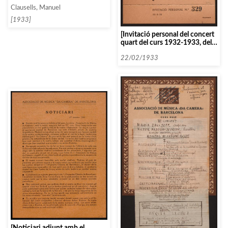
d’Stravinsky o de la OF de
Clausells, Manuel
Berlín]
[1933]
[Invitació personal del concert
quart del curs 1932-1933, del
Sextet Barcelona]
22/02/1933
[Noticiari adjunt amb el