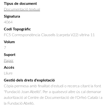
Tipus de document
Documentació textual
Signatura
4064
Codi Topogràfic
FC5 Correspondència Clausells (carpeta V22) vitrina 11
Volum
7
Suport
Paper
Accés
Lliure
Gestió dels drets d'explotació
Còpia permesa amb finalitat d'estudi o recerca citant la font
"Fundació Joan Abelló". Per a qualsevol altre ús cal demanar
autorització al Centre de Documentació de l'Orfeó Català i a
la Fundació Abelló.