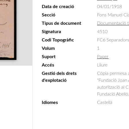
Data de creació
04/01/1918
Secció
Fons Manuel Cla
Tipus de document
Documentació t
Signatura
4510
Codi Topogràfic
FC6 Separadors
Volum
1
Suport
Paper
Accés
Lliure
Gestió dels drets
Còpia permesa am
d'explotació
"Fundació Joan A
autorització al 
Fundació Abelló
Idiomes
Castellà