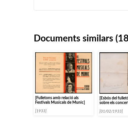
Documents similars (1
[Fulletons amb relació als
[Esbós del fulle
Festivals Musicals de Munic]
sobre els concer
Posselt per l’As
[1933]
Música da Càme
[01/02/1933]