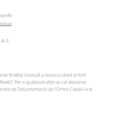
usells
extual
 A-S
b finalitat d'estudi o recerca citant la font
belló". Per a qualsevol altre ús cal demanar
Centre de Documentació de l'Orfeó Català i a la
.