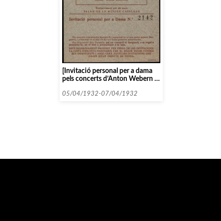
[Invitació personal per a dama
pels concerts d’Anton Webern i
l’Orquestra Pau Casals]
05/04/1932-07/04/1932