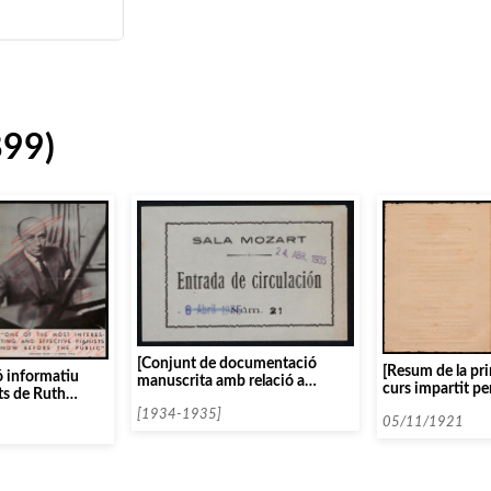
899)
[Conjunt de documentació
[Resum de la pri
tó informatiu
manuscrita amb relació a
curs impartit p
ts de Ruth
Gaspar Cassadó]
Landowska a la 
sociació de
[1934-1935]
05/11/1921
ra]