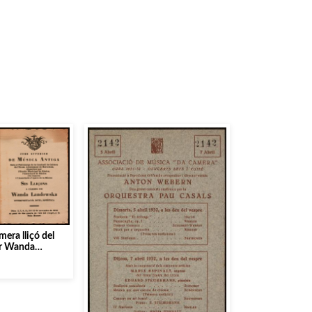
mera lliçó del
er Wanda
Sala Mozart]