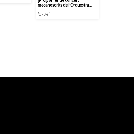
[Programes de concert
mecanoscrits de l’Orquestra
Simfònica de Madrid]
[1934]