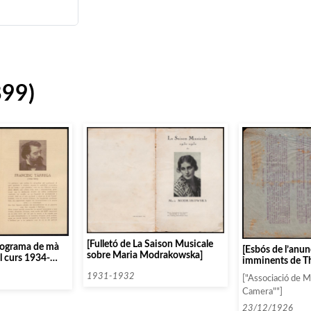
899)
[Fulletó de La Saison Musicale
rograma de mà
[Esbós de l’anun
sobre Maria Modrakowska]
el curs 1934-
imminents de The
singers al Palau 
1931-1932
["Associació de 
Mercè a la festa
Camera""]
poesia dels Conc
23/12/1926