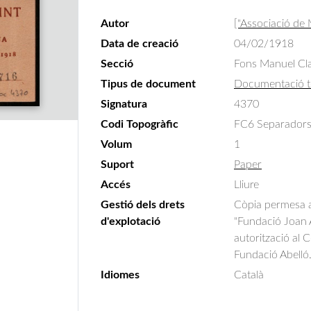
Autor
["Associació de
Data de creació
04/02/1918
Secció
Fons Manuel Cla
Tipus de document
Documentació t
Signatura
4370
Codi Topogràfic
FC6 Separadors
Volum
1
Suport
Paper
Accés
Lliure
Gestió dels drets
Còpia permesa am
d'explotació
"Fundació Joan A
autorització al 
Fundació Abelló
Idiomes
Català