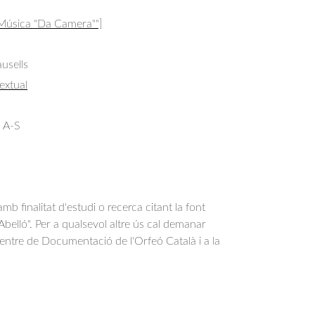
 Música "Da Camera""]
usells
extual
 A-S
b finalitat d'estudi o recerca citant la font
belló". Per a qualsevol altre ús cal demanar
Centre de Documentació de l'Orfeó Català i a la
.