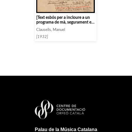
[Text esbós per a incloure a un
programa de mà, segurament en
celebració del 20è aniversari de
Clausells, Manuel
l’Associació]
[1932]
Palau de la Música Catalana