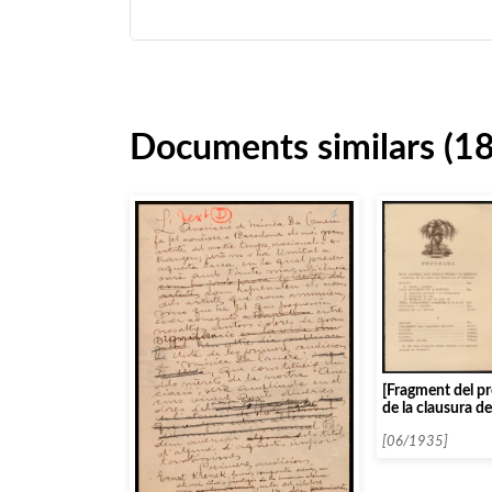
Documents similars (1
[Fragment del p
de la clausura d
1935]
[06/1935]