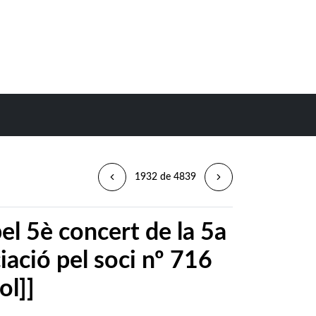
1932 de 4839
pel 5è concert de la 5a
ació pel soci nº 716
ol]]