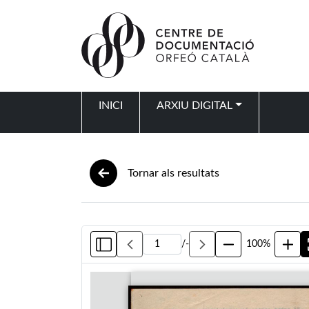
Vés al contingut
INICI
ARXIU DIGITAL
Navegació principal
Tornar als resultats
/
-
100%