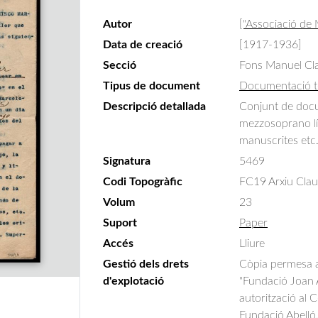
Autor
["Associació de
Data de creació
[1917-1936]
Secció
Fons Manuel Cla
Tipus de document
Documentació t
Descripció detallada
Conjunt de docum
mezzosoprano lír
manuscrites etc
Signatura
5469
Codi Topogràfic
FC19 Arxiu Claus
Volum
23
Suport
Paper
Accés
Lliure
Gestió dels drets
Còpia permesa am
d'explotació
"Fundació Joan A
autorització al 
Fundació Abelló