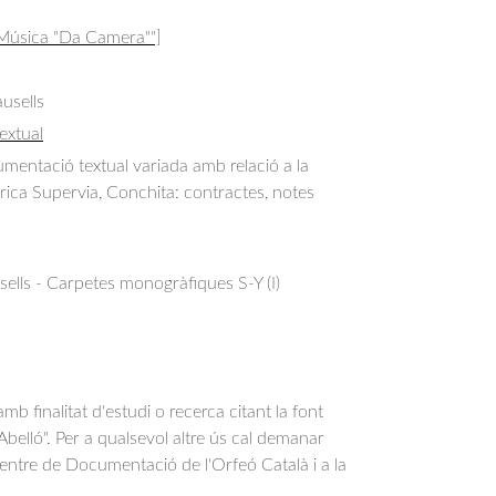
 Música "Da Camera""]
usells
extual
entació textual variada amb relació a la 
ica Supervia, Conchita: contractes, notes 
.
ells - Carpetes monogràfiques S-Y (I)
b finalitat d'estudi o recerca citant la font
belló". Per a qualsevol altre ús cal demanar
Centre de Documentació de l'Orfeó Català i a la
.