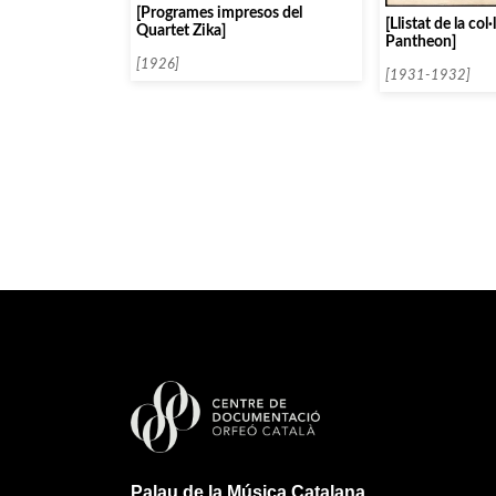
[Programes impresos del
[Llistat de la col
Quartet Zika]
Pantheon]
[1926]
[1931-1932]
Palau de la Música Catalana