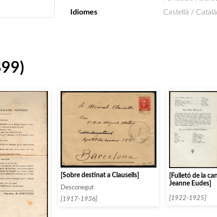
Idiomes
Castellà / Català
899)
[Sobre destinat a Clausells]
[Fulletó de la 
Jeanne Eudes]
Desconegut
[1922-1925]
[1917-1936]