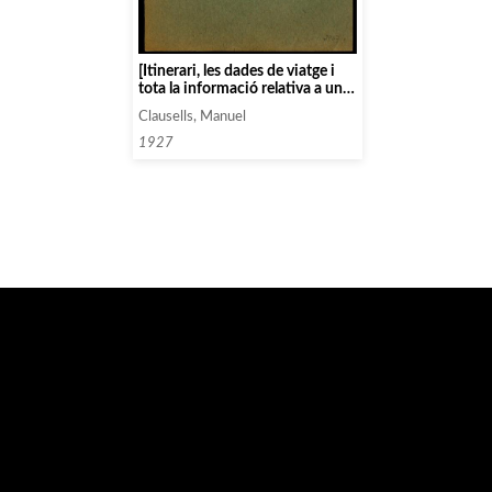
[Itinerari, les dades de viatge i
tota la informació relativa a una
gira de concerts]
Clausells, Manuel
1927