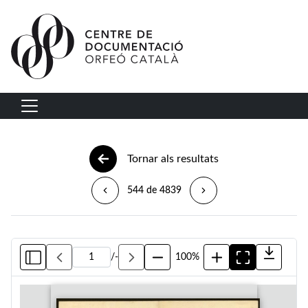
Vés al contingut
Navegació principal
Tornar als resultats
544 de 4839
/
-
100%