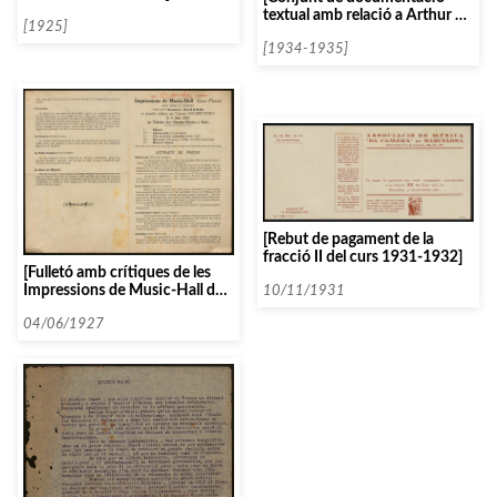
textual amb relació a Arthur de
[1925]
Greef]
[1934-1935]
[Rebut de pagament de la
fracció II del curs 1931-1932]
[Fulletó amb crítiques de les
Impressions de Music-Hall de
10/11/1931
Gabriel Pierné]
04/06/1927