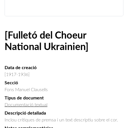
[Fulletó del Choeur
National Ukrainien]
Data de creació
[1917-1936]
Secció
Fons Manuel Clausells
Tipus de document
Documentació textual
Descripció detallada
Inclou crítiques de premsa i un text descriptiu sobre el cor.