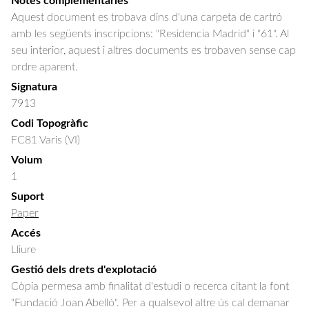
Notes complementàries
Aquest document es trobava dins d'una carpeta de cartró
amb les següents inscripcions: "Residencia Madrid" i "61". Al
seu interior, aquest i altres documents es trobaven sense cap
ordre aparent.
Signatura
7913
Codi Topogràfic
FC81 Varis (VI)
Volum
1
Suport
Paper
Accés
Lliure
Gestió dels drets d'explotació
Còpia permesa amb finalitat d'estudi o recerca citant la font
"Fundació Joan Abelló". Per a qualsevol altre ús cal demanar