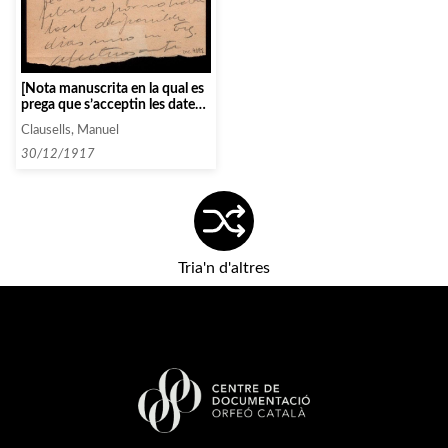
[Nota manuscrita en la qual es
prega que s’acceptin les dates
2 i 4, ja que no hi disposen de
Clausells, Manuel
local els dies 1 i 3 de febrer]
30/12/1917
Tria'n d'altres