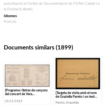
autorització al Centre de Documentació de l'Orfeó Català i a
la Fundació Abelló.
Idiomes
Francès
Documents similars (1899)
[Programa i lletres de cançons
[Targeta de visita amb el nom
del concert de Vera
de Graziella Pareto i un text
Janacopulos i Schlepianoff, per
manuscrit: «Con saludos»]
l’Associació Intima de
25/11/1923
Pareto, Grazziella