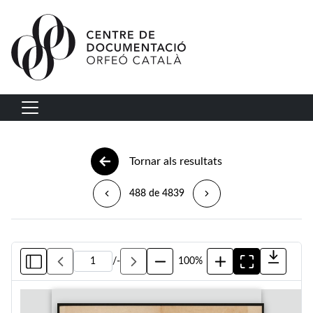
Vés al contingut
Navegació principal
Tornar als resultats
488 de 4839
/
-
100%