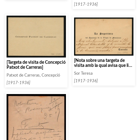
Concerts]
[1917-1936]
[Nota sobre una targeta de
[Targeta de visita de Concepció
visita amb la qual avisa que li
Patxot de Carreras]
envia «nuestra queridisima
Sor Teresa
Joaquima»]
Patxot de Carreras, Concepció
[1917-1936]
[1917-1936]