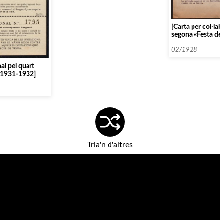
[Carta per col·l
segona «Festa de
02/1928
al pel quart
s 1931-1932]
Tria'n d'altres