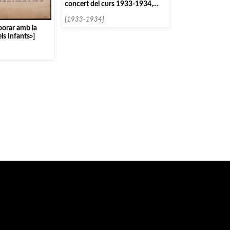
concert del curs 1933-1934,
amb Jan Smeterlin]
[1933-1934]
aborar amb la
ls Infants»]