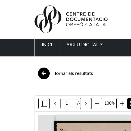
Vés al contingut
INICI
ARXIU DIGITAL
Navegació principal
Tornar als resultats
/
-
100%