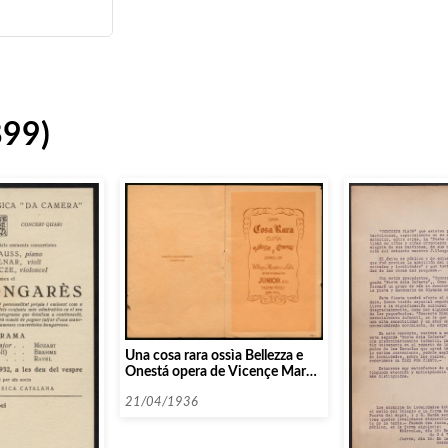
899)
Una cosa rara ossìa Bellezza e
Onestá opera de Vicençe Martin
i Loler representada per Junior
F.C.
21/04/1936