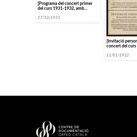
[Programa del concert primer
del curs 1931-1932, amb
l’orquestra Pau Casal sota la
direcció de Georg Sebastian]
27/10/1931
[Invitació person
concert del cur
11/01/1932