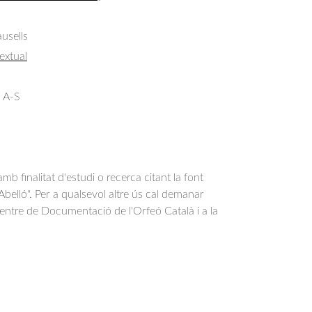
usells
extual
 A-S
b finalitat d'estudi o recerca citant la font
belló". Per a qualsevol altre ús cal demanar
Centre de Documentació de l'Orfeó Català i a la
.