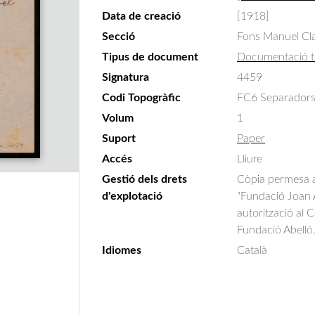
Data de creació
[1918]
Secció
Fons Manuel Cla
Tipus de document
Documentació t
Signatura
4459
Codi Topogràfic
FC6 Separadors
Volum
1
Suport
Paper
Accés
Lliure
Gestió dels drets
Còpia permesa am
d'explotació
"Fundació Joan A
autorització al 
Fundació Abelló
Idiomes
Català