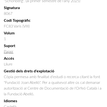
"Schonberg". (al primer semestre de l'any 2025)
Signatura
8067
Codi Topogràfic
FC83 Varis (VIII)
Volum
1
Suport
Paper
Accés
Lliure
Gestió dels drets d'explotació
Còpia permesa amb finalitat d'estudi o recerca citant la font
"Fundació Joan Abelló". Per a qualsevol altre ús cal demanar
autorització al Centre de Documentació de l'Orfeó Català i a
la Fundació Abelló.
Idiomes
Castellà