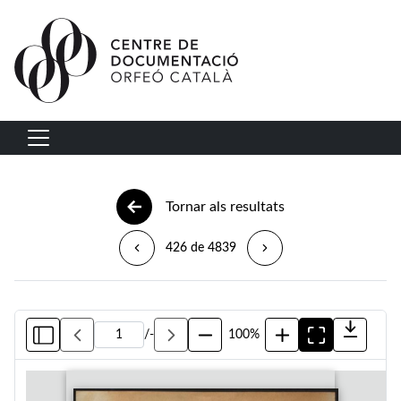
Vés al contingut
Navegació principal
Tornar als resultats
426 de 4839
/
-
100%