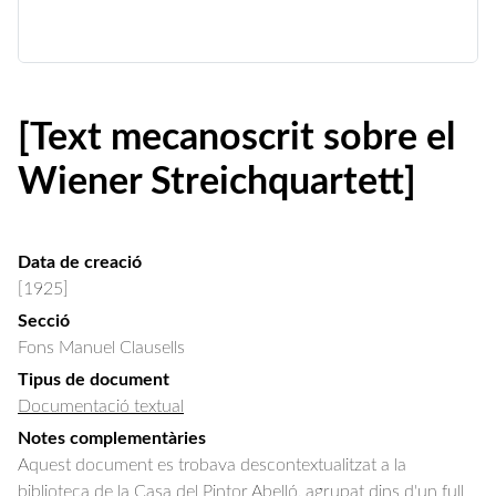
[Text mecanoscrit sobre el
Wiener Streichquartett]
Data de creació
[1925]
Secció
Fons Manuel Clausells
Tipus de document
Documentació textual
Notes complementàries
Aquest document es trobava descontextualitzat a la
biblioteca de la Casa del Pintor Abelló, agrupat dins d'un full