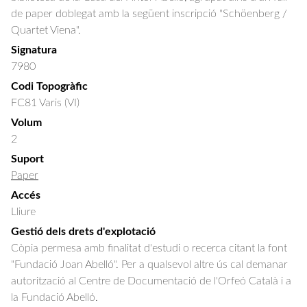
de paper doblegat amb la següent inscripció "Schöenberg /
Quartet Viena".
Signatura
7980
Codi Topogràfic
FC81 Varis (VI)
Volum
2
Suport
Paper
Accés
Lliure
Gestió dels drets d'explotació
Còpia permesa amb finalitat d'estudi o recerca citant la font
"Fundació Joan Abelló". Per a qualsevol altre ús cal demanar
autorització al Centre de Documentació de l'Orfeó Català i a
la Fundació Abelló.