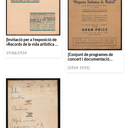
[Invitació per a l’exposició de
«Records de la vida artística de
Pau Casals»]
19/06/1934
[Conjunt de programes de
concert i documentació
diversa de l’Orquesta
Filarmónica de Madrid]
[1934-1935]