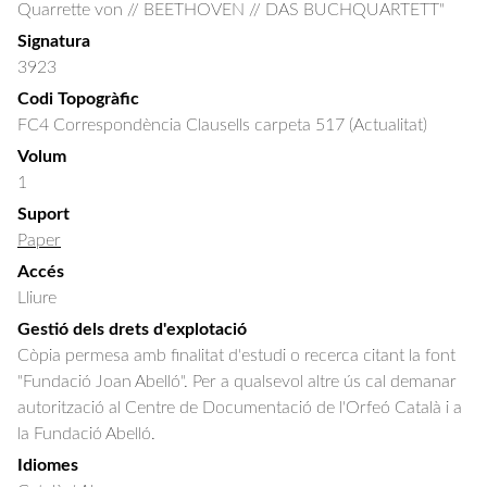
Quarrette von // BEETHOVEN // DAS BUCHQUARTETT"
Signatura
3923
Codi Topogràfic
FC4 Correspondència Clausells carpeta 517 (Actualitat)
Volum
1
Suport
Paper
Accés
Lliure
Gestió dels drets d'explotació
Còpia permesa amb finalitat d'estudi o recerca citant la font
"Fundació Joan Abelló". Per a qualsevol altre ús cal demanar
autorització al Centre de Documentació de l'Orfeó Català i a
la Fundació Abelló.
Idiomes