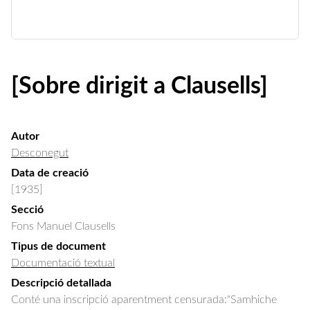
[Sobre dirigit a Clausells]
Autor
Desconegut
Data de creació
[1935]
Secció
Fons Manuel Clausells
Tipus de document
Documentació textual
Descripció detallada
Conté una inscripció aparentment censurada:"Samhiche 