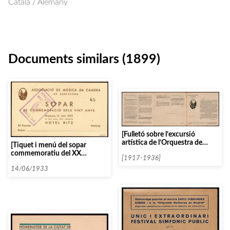
Català / Alemany
Documents similars (1899)
[Fulletó sobre l’excursió
artística de l’Orquestra de
[Tiquet i menú del sopar
l’Associació per la Unió de
commemoratiu del XX
Filarmòniques d’Espanya]
[1917-1936]
aniversari de l’Associació de
Música de Càmera]
14/06/1933