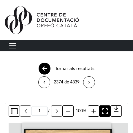
Vés al contingut
Navegació principal
Tornar als resultats
2374 de 4839
/
-
100%