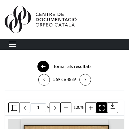
Vés al contingut
Navegació principal
Tornar als resultats
569 de 4839
/
-
100%