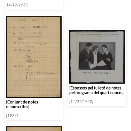
sopar homenatge al mestre
Arbós]
14/12/1933
[Esbossos pel fulletó de notes
pel programa del quart concert
del curs 1931-1932]
[11/01/1932]
[Conjunt de notes
manuscrites]
[1927]