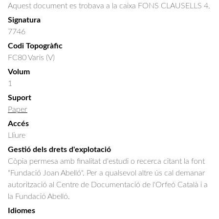
Aquest document es trobava a la caixa FONS CLAUSELLS 4.
Signatura
7746
Codi Topogràfic
FC80 Varis (V)
Volum
1
Suport
Paper
Accés
Lliure
Gestió dels drets d'explotació
Còpia permesa amb finalitat d'estudi o recerca citant la font
"Fundació Joan Abelló". Per a qualsevol altre ús cal demanar
autorització al Centre de Documentació de l'Orfeó Català i a
la Fundació Abelló.
Idiomes