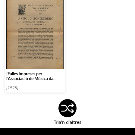
[Fulles impreses per
l’Associació de Música da
Càmera sobre Arnold
Schoenberg]
[1925]
Tria'n d'altres