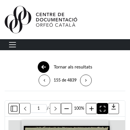
Vés al contingut
Navegació principal
Tornar als resultats
155 de 4839
/
-
100%