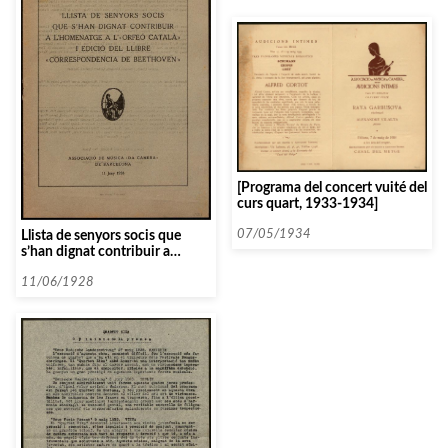
[Programa del concert vuité del
curs quart, 1933-1934]
Llista de senyors socis que
07/05/1934
s’han dignat contribuir a
l’homenatge a «l’Orfeó Català» i
edició del llibre
11/06/1928
«correspondència de
Beethoven».