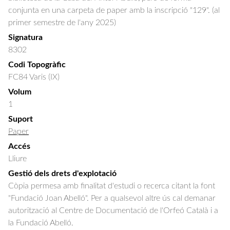
conjunta en una carpeta de paper amb la inscripció "129". (al
primer semestre de l'any 2025)
Signatura
8302
Codi Topogràfic
FC84 Varis (IX)
Volum
1
Suport
Paper
Accés
Lliure
Gestió dels drets d'explotació
Còpia permesa amb finalitat d'estudi o recerca citant la font
"Fundació Joan Abelló". Per a qualsevol altre ús cal demanar
autorització al Centre de Documentació de l'Orfeó Català i a
la Fundació Abelló.