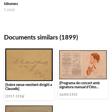
Idiomes
Català
Documents similars (1899)
[Programa de concert amb
[Sobre sense remitent dirigiti a
signatura manual d’Otto
Clausells]
Klemperer]
16/04/1935
[1917-1936]