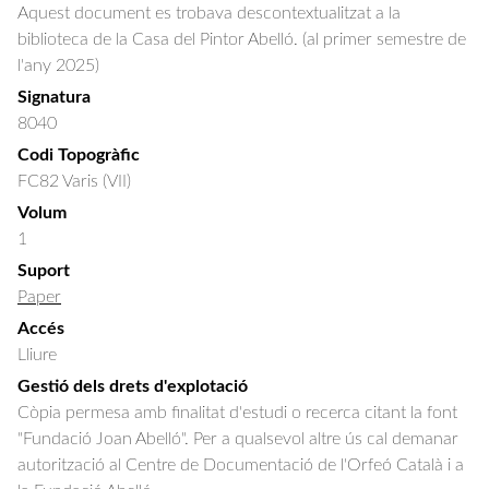
Aquest document es trobava descontextualitzat a la
biblioteca de la Casa del Pintor Abelló. (al primer semestre de
l'any 2025)
Signatura
8040
Codi Topogràfic
FC82 Varis (VII)
Volum
1
Suport
Paper
Accés
Lliure
Gestió dels drets d'explotació
Còpia permesa amb finalitat d'estudi o recerca citant la font
"Fundació Joan Abelló". Per a qualsevol altre ús cal demanar
autorització al Centre de Documentació de l'Orfeó Català i a