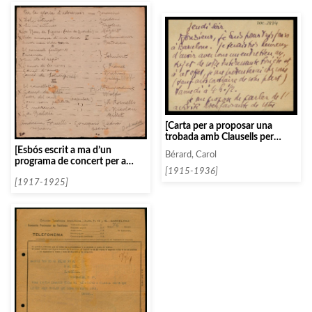
[Carta per a proposar una
trobada amb Clausells per
recollir informació sobre
[Esbós escrit a ma d’un
Bérard, Carol
l’activitat de l’Associació de
programa de concert per a
Música de Cambra]
[1915-1936]
piano]
[1917-1925]