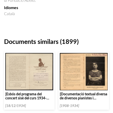
la Fundació Abelló.
Idiomes
Català
Documents similars (1899)
[Esbós del programa del
[Documentació textual diversa
concert sisè del curs 1934-
de diversos pianistes i
1935, amb Arthur de Greef]
clavicembalistes ordenats per
[18/12/1934]
la lletra D]
[1908-1934]