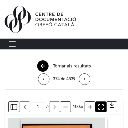
Vés al contingut
Navegació principal
Tornar als resultats
374 de 4839
/
-
100%