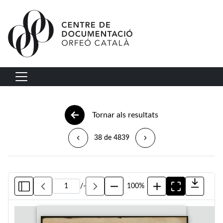
Vés al contingut
Navegació principal
Tornar als resultats
38 de 4839
/
-
100%