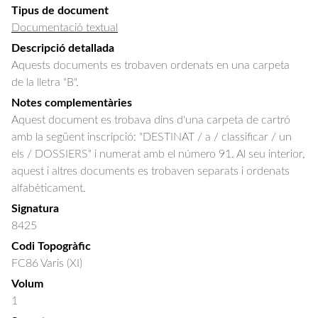
Tipus de document
Documentació textual
Descripció detallada
Aquests documents es trobaven ordenats en una carpeta 
de la lletra "B".
Notes complementàries
Aquest document es trobava dins d'una carpeta de cartró
amb la següent inscripció: "DESTINAT / a / classificar / un
els / DOSSIERS" i numerat amb el número 91. Al seu interior,
aquest i altres documents es trobaven separats i ordenats
alfabèticament.
Signatura
8425
Codi Topogràfic
FC86 Varis (XI)
Volum
1