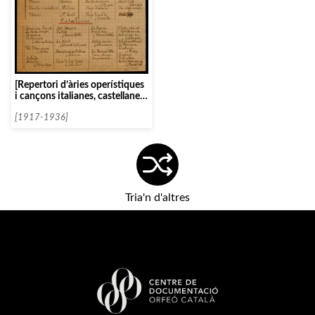
[Repertori d’àries operístiques
i cançons italianes, castellanes
i catalanes de Josefina de
Klaskar]
[1917-1936]
Tria'n d'altres