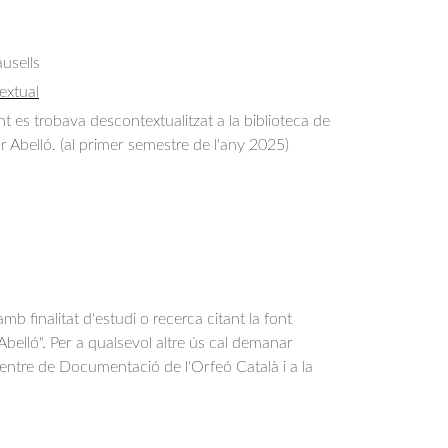
usells
extual
es trobava descontextualitzat a la biblioteca de
or Abelló. (al primer semestre de l'any 2025)
b finalitat d'estudi o recerca citant la font
belló". Per a qualsevol altre ús cal demanar
Centre de Documentació de l'Orfeó Català i a la
.