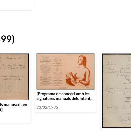
899)
[Programa de concert amb les
signatures manuals dels Infants
Cantaires de Viena]
nts manuscrit en
23/02/1935
r]