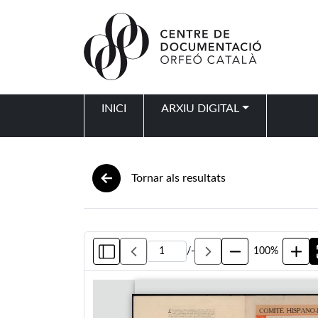
Vés al contingut
INICI
ARXIU DIGITAL
Navegació principal
Tornar als resultats
/
-
100%