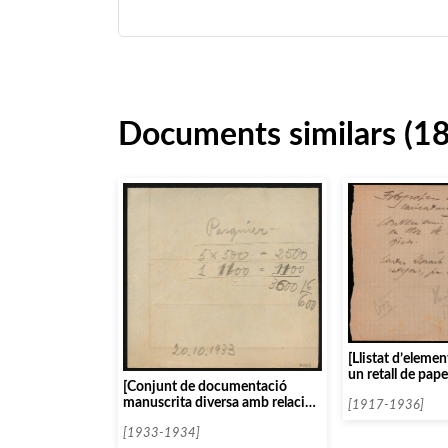
Documents similars (1
[Llistat d’eleme
un retall de pape
[Conjunt de documentació
manuscrita diversa amb relació
[1917-1936]
al trio Pasquier]
[1933-1934]