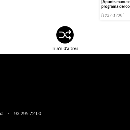
[Apunts manuscr
programa del co
[1929-1930]
Tria'n d'altres
na
93 295 72 00