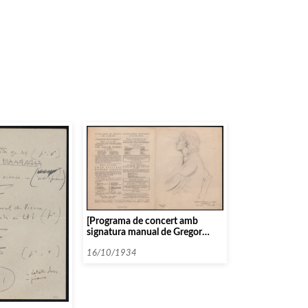
[Programa de concert amb
signatura manual de Gregor
Piatigorsky]
16/10/1934