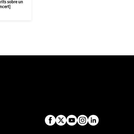
its sobre un
ncert]