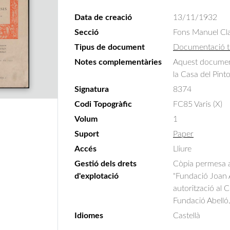
Data de creació
13/11/1932
Secció
Fons Manuel Cla
Tipus de document
Documentació t
Notes complementàries
Aquest document 
la Casa del Pint
Signatura
8374
Codi Topogràfic
FC85 Varis (X)
Volum
1
Suport
Paper
Accés
Lliure
Gestió dels drets
Còpia permesa am
d'explotació
"Fundació Joan A
autorització al 
Fundació Abelló
Idiomes
Castellà