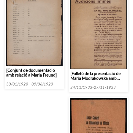
[Conjunt de documentació
[Fulletó de la presentació de
amb relació a Maria Freund]
Maria Modrakowska amb
Georges Sulikowski en el marc
30/01/1920 - 09/06/1920
de les Audicions Intimes]
24/11/1933-27/11/1933