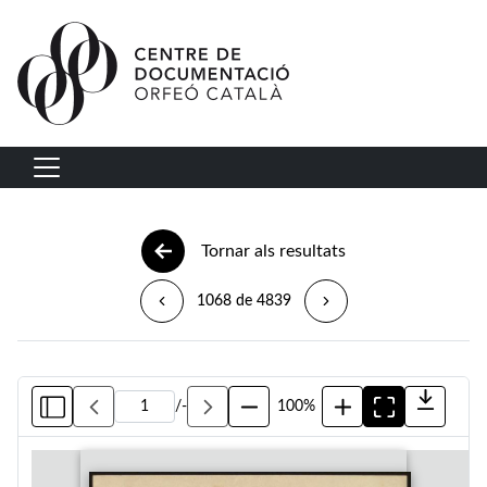
Vés al contingut
Navegació principal
Tornar als resultats
1068 de 4839
/
-
100%